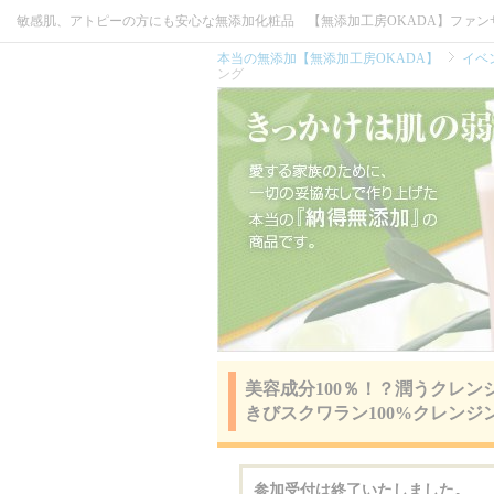
敏感肌、アトピーの方にも安心な無添加化粧品 【無添加工房OKADA】ファン
本当の無添加【無添加工房OKADA】
イベ
ング
美容成分100％！？潤うクレン
きびスクワラン100%クレンジ
参加受付は終了いたしました。