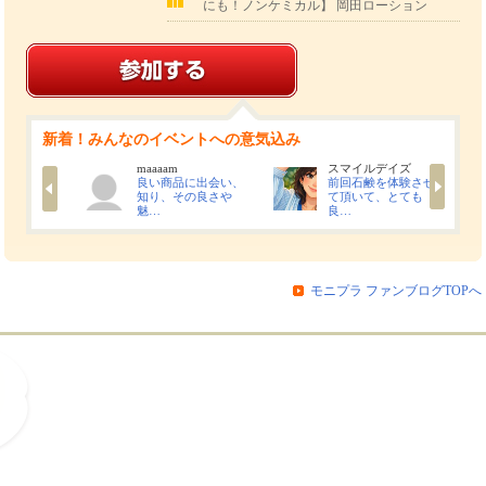
にも！ノンケミカル】 岡田ローション
新着！みんなのイベントへの意気込み
maaaam
スマイルデイズ
なかなか
良い商品に出会い、
前回石鹸を体験させ
ないの
知り、その良さや
て頂いて、とても
魅…
良…
モニプラ ファンブログTOPへ