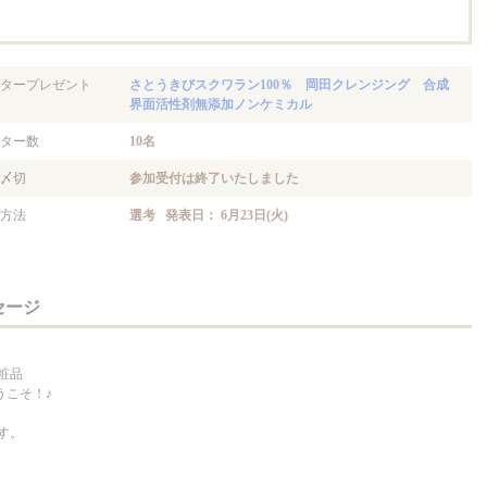
。
タープレゼント
さとうきびスクワラン100％ 岡田クレンジング 合成
界面活性剤無添加ノンケミカル
ター数
10名
〆切
参加受付は終了いたしました
方法
選考 発表日： 6月23日(火)
セージ
粧品
うこそ！♪
す。