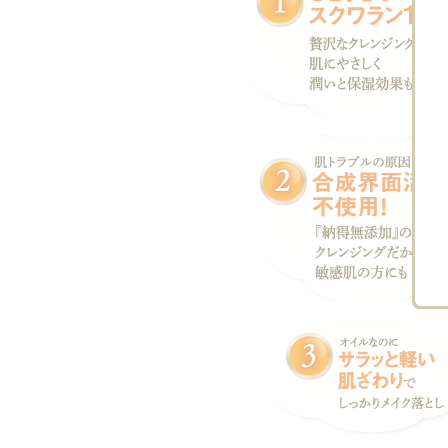
チョコミント
あこ
美容系SNSをやって
敏感肌で、
いるのでぜひ紹介…
合うものが
で…