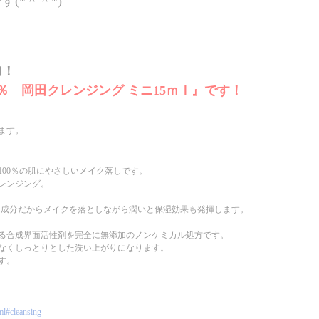
(*＾＾*)
加！
％ 岡田クレンジング ミニ15ｍｌ』です！
ます。
00％の肌にやさしいメイク落しです。
レンジング。
沢な成分だからメイクを落としながら潤いと保湿効果も発揮します。
る合成界面活性剤を完全に無添加のノンケミカル処方です。
なくしっとりとした洗い上がりになります。
す。
ml#cleansing