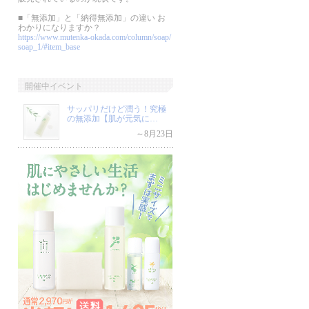
■「無添加」と「納得無添加」の違い お
わかりになりますか？
https://www.mutenka-okada.com/column/soap/
soap_1/#item_base
開催中イベント
サッパリだけど潤う！究極
の無添加【肌が元気に…
～8月23日