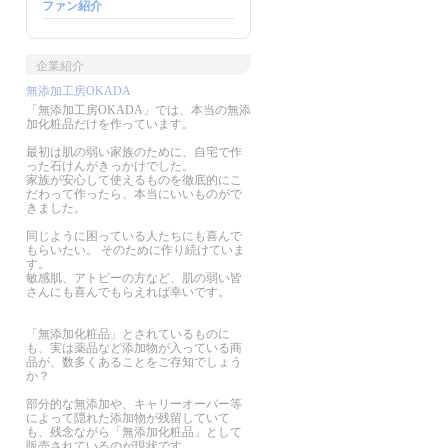
ファン紹介
企業紹介
無添加工房OKADA
「無添加工房OKADA」では、本当の無添
加化粧品だけを作っています。
最初は肌の弱い家族のために、自宅で作
った石けんがきっかけでした。
家族が安心して使えるものを徹底的にこ
だわって作ったら、本当にいいものがで
きました。
同じように困っている人たちにも喜んで
もらいたい。 そのために作り続けていま
す。
敏感肌、アトピーの方など、肌の弱い皆
さんにも喜んでもらえれば幸いです。
「無添加化粧品」とされているものに
も、実は薬品など添加物が入っている商
品が、数多くあることをご存知でしょう
か？
部分的な無添加や、キャリーオーバー等
によって隠れた添加物が残留していて
も、残念ながら「無添加化粧品」として
販売されているのが現状です。