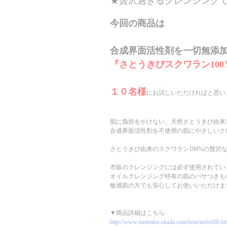
★贅沢過ぎるクレンジングです
今回の商品は
合成界面活性剤を一切無添
『さとうきびスクワラン100
１０名様
にお試しいただければと思い
肌に負担をかけない、天然さとうきび由来1
合成界面活性剤を不使用の肌にやさしいク
さとうきび由来のスクワラン100%の贅
市販のクレンジングには必ず使用されてい
オイルクレンジング特有の肌のパサつきも
敏感肌の方でも安心してお使いいただけま
▼商品詳細はこちら
http://www.mutenka-okada.com/item/index08.ht