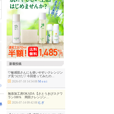
新着投稿
🤍敏感肌さんにも使いやすいクレンジン
グ見つけた♡ 今回使ってみたの…
2026-07-18 14:54:08
M o n i
)
無添加工房OKADA 【さとうきびスクワ
ラン100％ 岡田クレンジン…
2026-07-14 09:42:08
むぎ
界