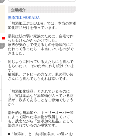
潤
企業紹介
無添加工房OKADA
「無添加工房OKADA」では、本当の無添
加化粧品だけを作っています。
最初は肌の弱い家族のために、自宅で作
る
った石けんがきっかけでした。
家族が安心して使えるものを徹底的にこ
だわって作ったら、本当にいいものがで
きました。
ン
同じように困っている人たちにも喜んで
もらいたい。 そのために作り続けていま
す。
敏感肌、アトピーの方など、肌の弱い皆
さんにも喜んでもらえれば幸いです。
「無添加化粧品」とされているものに
も、実は薬品など添加物が入っている商
品が、数多くあることをご存知でしょう
か？
部分的な無添加や、キャリーオーバー等
によって隠れた添加物が残留していて
も、残念ながら「無添加化粧品」として
販売されているのが現状です。
■「無添加」と「納得無添加」の違い お