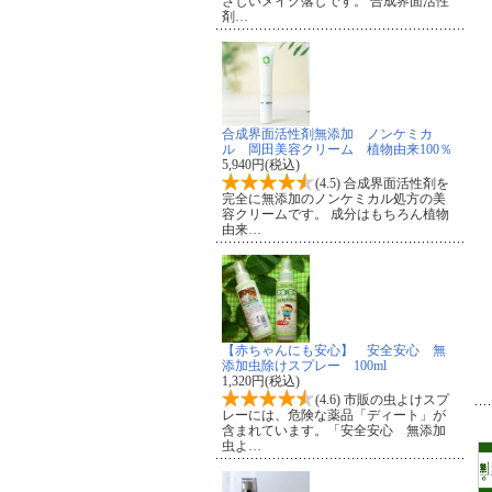
さしいメイク落しです。 合成界面活性
剤…
合成界面活性剤無添加 ノンケミカ
ル 岡田美容クリーム 植物由来100％
5,940円(税込)
(4.5) 合成界面活性剤を
完全に無添加のノンケミカル処方の美
容クリームです。 成分はもちろん植物
由来…
【赤ちゃんにも安心】 安全安心 無
添加虫除けスプレー 100ml
1,320円(税込)
(4.6) 市販の虫よけスプ
レーには、危険な薬品「ディート」が
含まれています。「安全安心 無添加
虫よ…