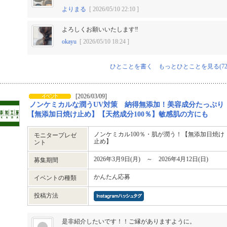
よりまる
[ 2026/05/10 22:10 ]
よろしくお願いいたします‼︎
okayu
[ 2026/05/10 18:24 ]
ひとことを書く
もっとひとことを見る(72
[2026/03/09]
ノンケミカルな潤うUV対策 納得無添加！美容成分たっぷり
【無添加日焼け止め】【天然成分100％】敏感肌の方にも
ノンケミカル100％・肌が潤う！【無添加日焼け
モニタープレゼ
止め】
ント
2026年3月9日(月) ～ 2026年4月12日(日)
募集期間
かんたん応募
イベントの種類
投稿方法
是非紹介したいです！！ご縁がありますように。