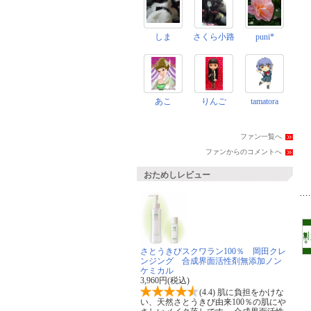
しま
さくら小路
puni*
あこ
りんご
tamatora
ファン一覧へ
ファンからのコメントへ
おためしレビュー
さとうきびスクワラン100％ 岡田クレ
ンジング 合成界面活性剤無添加ノン
ケミカル
3,960円(税込)
(4.4) 肌に負担をかけな
い、天然さとうきび由来100％の肌にや