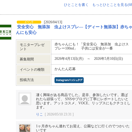
ひとことを書く
もっとひとことを見る(68
[2026/04/13]
安全安心 無添加 虫よけスプレ―【ディート無添加】赤ち
んにも安心
赤ちゃんにも！「安全安心 無添加 虫よけス
モニタープレゼ
プレー100ml」 子供には安全が一番
ント
2026年4月13日(月) ～ 2026年5月10日(日)
募集期間
かんたん応募
イベントの種類
投稿方法
凄く興味がある商品でした。是非、参加したいです。選ば
れたら頑張って、 SNSやブログに丁寧にレポートしたいと
思います。アットコスメ、VOCE、リップスにもクチコミし
ます。
りこ
[ 2026/05/10 23:31 ]
1ヶ月赤ちゃん連れてお迎え、公園などに行くのでつかいた
いです