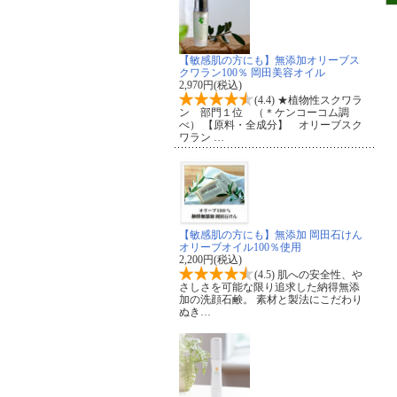
【敏感肌の方にも】無添加オリーブス
クワラン100％ 岡田美容オイル
2,970円(税込)
(4.4) ★植物性スクワラ
ン 部門１位 （＊ケンコーコム調
べ） 【原料・全成分】 オリーブスク
ワラン …
【敏感肌の方にも】無添加 岡田石けん
オリーブオイル100％使用
2,200円(税込)
(4.5) 肌への安全性、や
さしさを可能な限り追求した納得無添
加の洗顔石鹸。 素材と製法にこだわり
ぬき…