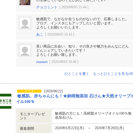
のを探しているのでぜひ試してみたいです♪
チョコミント
[ 2026/08/05 21:44 ]
敏感肌で、なかなか合うものがないので、応募しました。
ブログ、インスタにもアップしたいと思います。
よろしくお願いいたします。
あこ
[ 2026/08/05 10:43 ]
良い商品に出会い、知り、その良さや魅力をみんなにどん
どんシェアしていきたいです！
よろしくお願い致します。
maaaam
[ 2026/08/03 18:48 ]
ひとことを書く
もっとひとことを見る(49
[2026/06/22]
敏感肌、赤ちゃんにも！★納得無添加 石けん★天然オリーブ
イル100％
敏感肌の方にも！高精製オリーブオイル100％無
モニタープレゼ
添加石けん
ント
2026年6月22日(月) ～ 2026年7月20日(月)
募集期間