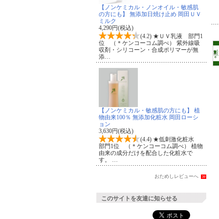
【ノンケミカル・ノンオイル・敏感肌
の方にも】 無添加日焼け止め 岡田ＵＶ
ミルク
4,290円(税込)
(4.2) ★ＵＶ乳液 部門1
位 （＊ケンコーコム調べ） 紫外線吸
収剤・シリコーン・合成ポリマーが無
添…
【ノンケミカル・敏感肌の方にも】 植
物由来100％ 無添加化粧水 岡田ローシ
ョン
3,630円(税込)
(4.4) ★低刺激化粧水
部門1位 （＊ケンコーコム調べ） 植物
由来の成分だけを配合した化粧水で
す。 …
おためしレビューへ
このサイトを友達に知らせる