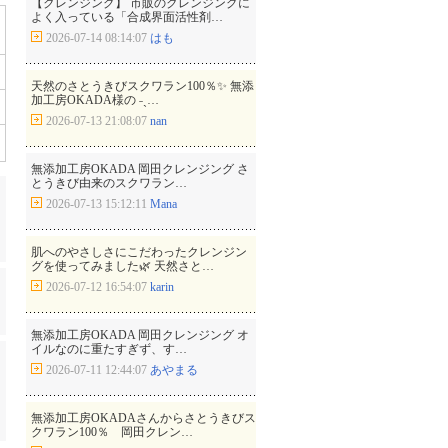
【クレンジング】 市販のクレンジングに
よく入っている「合成界面活性剤…
2026-07-14 08:14:07
はも
天然のさとうきびスクワラン100％✨ 無添
加工房OKADA様の ˗ˏ…
2026-07-13 21:08:07
nan
無添加工房OKADA 岡田クレンジング さ
とうきび由来のスクワラン…
2026-07-13 15:12:11
Mana
肌へのやさしさにこだわったクレンジン
グを使ってみました🌿 天然さと…
2026-07-12 16:54:07
karin
無添加工房OKADA 岡田クレンジング オ
イルなのに重たすぎず、す…
2026-07-11 12:44:07
あやまる
無添加工房OKADAさんからさとうきびス
クワラン100％ 岡田クレン…