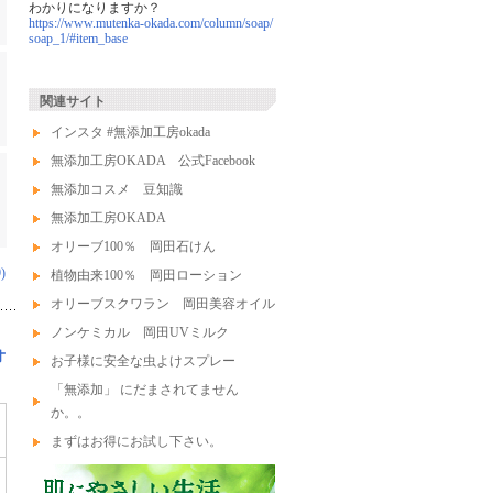
わかりになりますか？
https://www.mutenka-okada.com/column/soap/
soap_1/#item_base
関連サイト
インスタ #無添加工房okada
無添加工房OKADA 公式Facebook
無添加コスメ 豆知識
無添加工房OKADA
オリーブ100％ 岡田石けん
)
植物由来100％ 岡田ローション
オリーブスクワラン 岡田美容オイル
ノンケミカル 岡田UVミルク
オ
お子様に安全な虫よけスプレー
「無添加」 にだまされてません
か。。
まずはお得にお試し下さい。