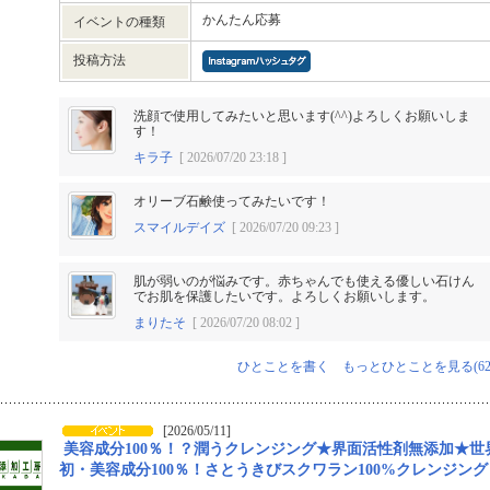
かんたん応募
イベントの種類
投稿方法
洗顔で使用してみたいと思います(^^)よろしくお願いしま
す！
キラ子
[ 2026/07/20 23:18 ]
オリーブ石鹸使ってみたいです！
スマイルデイズ
[ 2026/07/20 09:23 ]
肌が弱いのが悩みです。赤ちゃんでも使える優しい石けん
でお肌を保護したいです。よろしくお願いします。
まりたそ
[ 2026/07/20 08:02 ]
ひとことを書く
もっとひとことを見る(62
[2026/05/11]
美容成分100％！？潤うクレンジング★界面活性剤無添加★世
初・美容成分100％！さとうきびスクワラン100%クレンジング