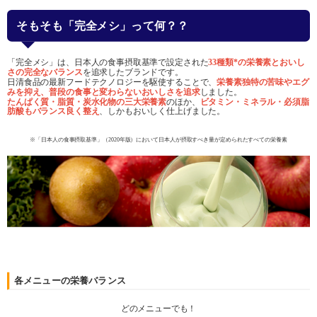
そもそも「完全メシ」って何？？
「完全メシ」は、日本人の食事摂取基準で設定された
33種類*の栄養素とおいし
さの完全なバランス
を追求したブランドです。
日清食品の最新フードテクノロジーを駆使することで、
栄養素独特の苦味やエグ
みを抑え、普段の食事と変わらないおいしさを追求
しました。
たんぱく質・脂質・炭水化物の三大栄養素
のほか、
ビタミン・ミネラル・必須脂
肪酸もバランス良く整え
、しかもおいしく仕上げました。
※「日本人の食事摂取基準」（2020年版）において日本人が摂取すべき量が定められたすべての栄養素
各メニューの栄養バランス
どのメニューでも！