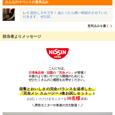
みんなのイベントの意気込み
レイ
顔出しＯＫです！ あたったら精一杯紹介させていた
だきます。 ぜひ試…
意気込みを書く
担当者よりメッセージ
こんにちは。
日清食品発・話題
の
「完全メシ」
が登場！
今後のより良いサービス開発のためにも、
ぜひたくさんのご感想をお寄せください。
栄養と
おいしさの完全バランスを追求した、
「完全メシ スムージー 4食お試しセット」
を
30名様
お試しいただけるモニターを
募集♪
＼男性モニターや単身の方大歓迎！／