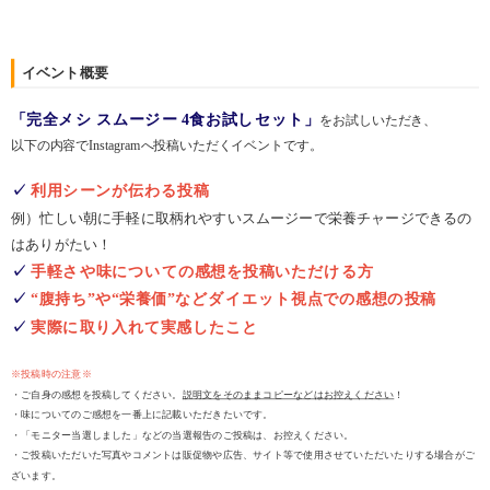
イベント概要
「完全メシ スムージー 4食お試しセット」
をお試しいただき、
以下の内容でInstagramへ投稿いただくイベントです。
✓
利用シーンが伝わる投稿
例）忙しい朝に手軽に取柄れやすいスムージーで栄養チャージできるの
はありがたい！
✓
手軽さや味についての感想を投稿いただける方
✓
“腹持ち”や“栄養価”などダイエット視点での感想の投稿
✓
実際に取り入れて実感したこと
※投稿時の注意※
・ご自身の感想を投稿してください。
説明文をそのままコピーなどはお控えください
！
・味についてのご感想を一番上に記載いただきたいです。
・「モニター当選しました」などの当選報告のご投稿は、お控えください。
・ご投稿いただいた写真やコメントは販促物や広告、サイト等で使用させていただいたりする場合がご
ざいます。