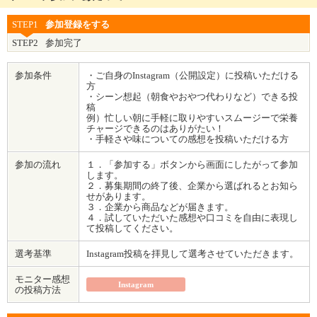
STEP1
参加登録をする
STEP2
参加完了
参加条件
・ご自身のInstagram（公開設定）に投稿いただける
方
・シーン想起（朝食やおやつ代わりなど）できる投
稿
例）忙しい朝に手軽に取りやすいスムージーで栄養
チャージできるのはありがたい！
・手軽さや味についての感想を投稿いただける方
参加の流れ
１．「参加する」ボタンから画面にしたがって参加
します。
２．募集期間の終了後、企業から選ばれるとお知ら
せがあります。
３．企業から商品などが届きます。
４．試していただいた感想や口コミを自由に表現し
て投稿してください。
選考基準
Instagram投稿を拝見して選考させていただきます。
モニター感想
Instagram
の投稿方法