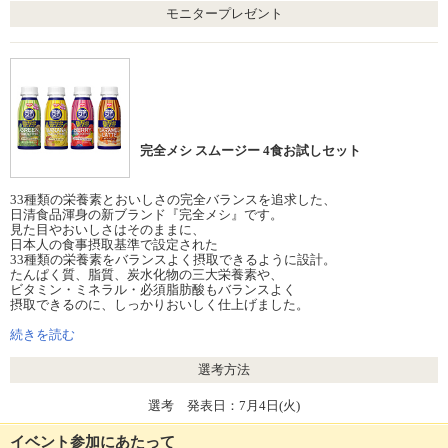
モニタープレゼント
完全メシ スムージー 4食お試しセット
33種類の栄養素とおいしさの完全バランスを追求した、
日清食品渾身の新ブランド『完全メシ』です。
見た目やおいしさはそのままに、
日本人の食事摂取基準で設定された
33種類の栄養素をバランスよく摂取できるように設計。
たんぱく質、脂質、炭水化物の三大栄養素や、
ビタミン・ミネラル・必須脂肪酸もバランスよく
摂取できるのに、しっかりおいしく仕上げました。
手軽さ重視のあなたにも◎
朝食にオススメの「スムージー」(4種類)
続きを読む
の全4品をセットでお届け！
選考方法
選考 発表日：7月4日(火)
イベント参加にあたって