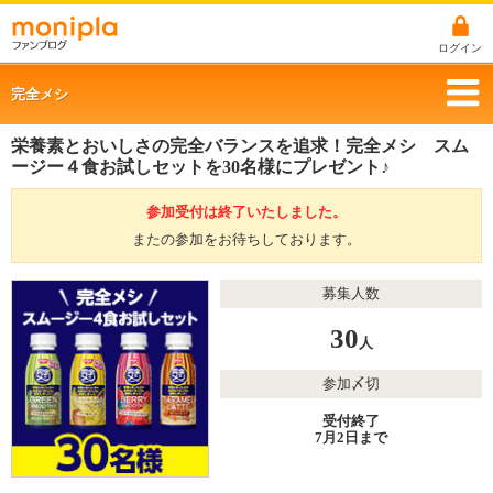
ログイン
完全メシ
栄養素とおいしさの完全バランスを追求！完全メシ スム
ージー４食お試しセットを30名様にプレゼント♪
参加受付は終了いたしました。
またの参加をお待ちしております。
募集人数
30
人
参加〆切
受付終了
7月2日まで