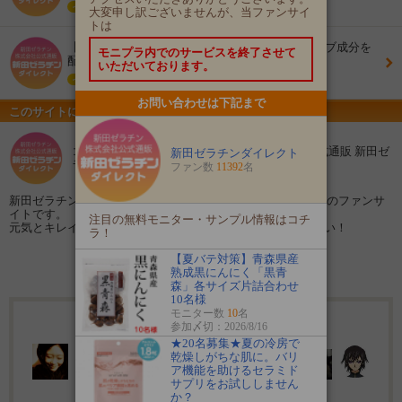
イベント
大変申し訳ございませんが、当ファンサイ
トは
【ブログ＆Instagram投稿】コラーゲンにアクティブ成分を
モニプラ内でのサービスを終了させて
配合 ＼コラゲネイドHG／ １ヶ月モニター募集！
いただいております。
イベント
お問い合わせは下記まで
このサイトについて
コラーゲンの専門店！新田ゼラチン株式会社公式通販 新田ゼ
新田ゼラチンダイレクト
ラチンダイレクト
ファン数
11392
名
新田ゼラチン株式会社公式通販 新田ゼラチンダイレクト運営のファンサ
イトです。
注目の無料モニター・サンプル情報はコチ
元気とキレイをサポートするコラーゲンをぜひお試しください！
ラ！
【夏バテ対策】青森県産
ファン登録する
熟成黒にんにく「黒青
森」各サイズ片詰合わせ
10名様
モニター数
10
名
11392名のファンが登録しています
参加〆切：2026/8/16
★20名募集★夏の冷房で
乾燥しがちな肌に。バリ
ア機能を助けるセラミド
サプリをお試ししません
か？