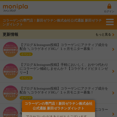
ログイン
コラーゲンの専門店！新田ゼラチン株式会社公式通販 新田ゼラチ
ンダイレクト
更新情報
もっと見る
【ブログ＆Instagram投稿】コラーゲンにアクティブ成分を
配合 ＼コラゲネイドHG／ １ヶ月モニター募集！
イベント
【ブログ＆Instagram投稿】手軽においしく、おやつ代わり
にコラーゲン補給しませんか？【コラゲネイドビタミンゼ
リー】
イベント
【ブログ＆Instagram投稿】コラーゲンにアクティブ成分を
配合 ＼コラゲネイドHG／ １ヶ月モニター募集！
イベント
コラーゲンの専門店！新田ゼラチン株式会社
公式通販 新田ゼラチンダイレクト
【ブログ＆Instagram投稿】顆粒タイプで簡単便利にコラー
ゲン習慣はじめてみませんか？【コラゲネイド】
アクセスいただきありがとうございます。