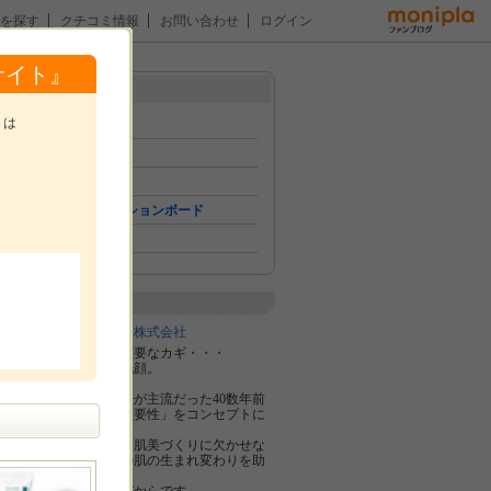
を探す
クチコミ情報
お問い合わせ
ログイン
サイト』
メニュー
トは
トップ
イベント
ニュース
コミュニケーションボード
。
ファン紹介
企業紹介
ビューティサポー株式会社
美しい素肌への重要なカギ・・・
それは、正しい洗顔。
マッサージ美容法が主流だった40数年前
から、「洗顔の重要性」をコンセプトに
してきました。
それは、健康で素肌美づくりに欠かせな
い、約２８周期の肌の生まれ変わりを助
ける、