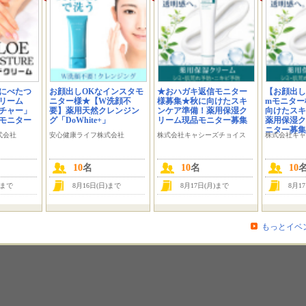
にべたつ
お顔出しOKなインスタモ
★おハガキ返信モニター
【お顔出しOK
リーム
ニター様★【W洗顔不
様募集★秋に向けたスキ
mモニター
チャー」
要】薬用天然クレンジン
ンケア準備！薬用保湿ク
向けたスキ
モニター
グ「DoWhite+」
リーム現品モニター募集
薬用保湿ク
ニター募集
式会社
安心健康ライフ株式会社
株式会社キャシーズチョイス
株式会社キャ
10
名
10
名
10
)まで
8月16日(日)まで
8月17日(月)まで
8月1
もっとイベ