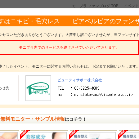
モニプラ ファンブログ TOP
イベント
すはニキビ・毛穴レス ピアベルピアのファン
コミュニケーションボード
全て
トピック
フォト
動画
イベント
ニュース
クセスいただきありがとうございます。大変申し訳ございませんが、当ファンサイ
新情報がありません。
モニプラ内でのサービスを終了させていただいております。
終了したイベント、モニターに関するお問い合わせは、下記までお願いいたします
ビューティサポー株式会社
わせ先
無料モニター・サンプル情報
の
はコチラ！