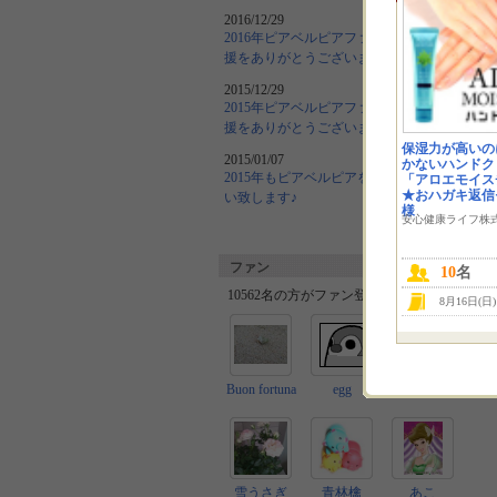
2016/12/29
2016年ピアベルピアファンサイトの応
援をありがとうございました！
2015/12/29
2015年ピアベルピアファンサイトの応
援をありがとうございました！
保湿力が高いの
2015/01/07
かないハンドク
2015年もピアベルピアをよろしくお願
「アロエモイス
★おハガキ返信
い致します♪
様
安心健康ライフ株
全て見る
ファン
10
名
10562名の方がファン登録しています。
8月16日(日
Buon fortuna
egg
よっちん
雪うさぎ
青林檎
あこ