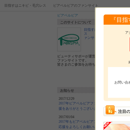
目指すはニキビ・毛穴レス ピアベルピアのファンサイト
ピアベルピア
『目指
このサイトについて
目指すはニキビ・毛穴レ
ア
ス ピアベルピアのフ
ァンサイト
更
ビューティサポーが運営する、
ファンサイトです。
皆さまのご参加をお待ちしております。
お問い合
お知らせ
2017/12/29
2017年ピアベルピアファンサイトの応
援をありがとうございました！
注目
2017/01/04
2017年もピアベルピアファンサイトの
応援をよろしくお願いいたします！