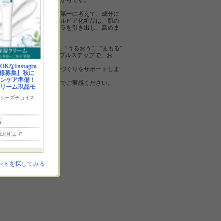
大切なステップだからです。
肌へのやさしさを第一に考えて、成分に
こだわったピアベルピア化粧品は、肌の
生まれ変わるチカラを引き出し、高めま
す。
“あらう・おとす”、“うるおう”、“まもる”
“ふせぐ”このシンプルステップで、お一
人
なInstagra
おひとりの素肌美づくりをサポートしま
様募集】秋に
す。
ンケア準備！
ぜひ、ご自身の肌でご実感ください。
リーム現品モ
シーズチョイス
名
7日(月)まで
ントを探してみる