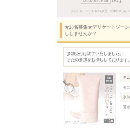
★20名募集★デリケートゾー
ししませんか？
参加受付は終了いたしました。
またの参加をお待ちしております
モニ
モニ
参加
選考