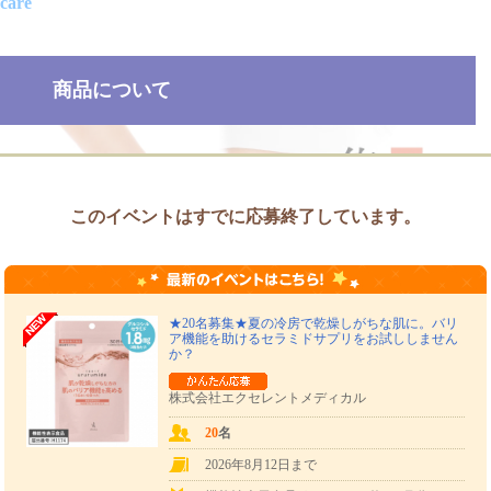
care
商品について
このイベントはすでに応募終了しています。
★20名募集★夏の冷房で乾燥しがちな肌に。バリ
ア機能を助けるセラミドサプリをお試ししません
か？
株式会社エクセレントメディカル
20
名
2026年8月12日まで