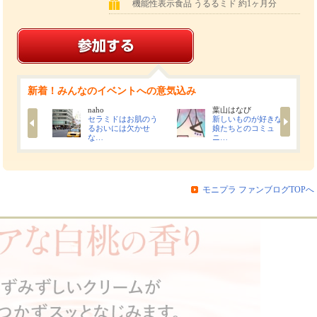
機能性表示食品 うるるミド 約1ヶ月分
新着！みんなのイベントへの意気込み
ゃん
naho
葉山はなび
に肌の乾
セラミドはお肌のう
新しいものが好きな
り、ス
るおいには欠かせ
娘たちとのコミュ
な…
ニ…
モニプラ ファンブログTOPへ