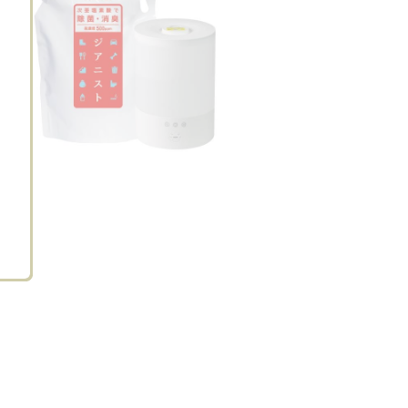
つぶあん
ののの
まる
周りの友達や家族、
インナードライなの
乾燥肌が悩みで
インスタグラムな
で内側からしっか
ぜひ使ってみた
ど…
り…