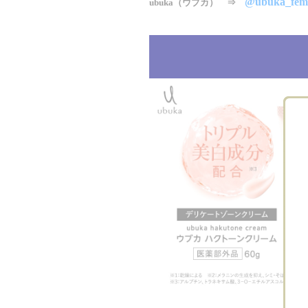
@ubuka_fem
ubuka（ウブカ） ⇒