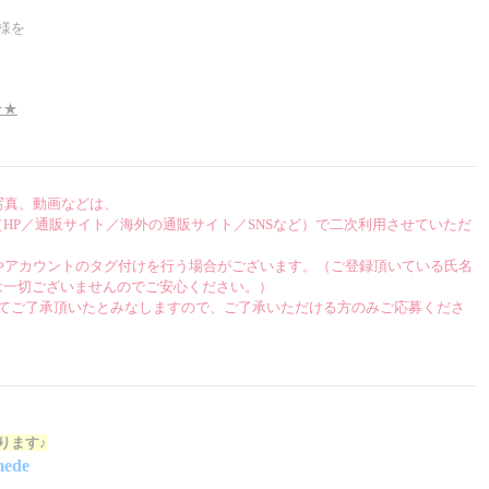
ー様を
★★
お写真、動画などは、
HP／通販サイト／海外の通販サイト／SNSなど）で二次利用させていただ
Dの記載やアカウントのタグ付けを行う場合がございます。（ご登録頂いている氏名
は一切ございませんのでご安心ください。）
してご了承頂いたとみなしますので、ご了承いただける方のみご応募くださ
おります♪
ede