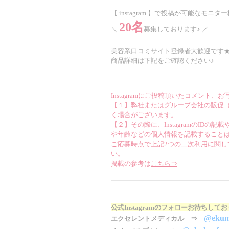
【 instagram 】で投稿が可能なモニタ
20名
＼
募集しております♪ ／
美容系口コミサイト登録者大歓迎です
商品詳細は下記をご確認ください♪
Instagramにご投稿頂いたコメント、
【１】弊社またはグループ会社の販促（
く場合がございます。
【２】その際に、InstagramのI
や年齢などの個人情報を記載すること
ご応募時点で上記2つの二次利用に関
い。
掲載の参考は
こちら⇒
公式Instagramのフォローお待ちして
@ekum
エクセレントメディカル ⇒