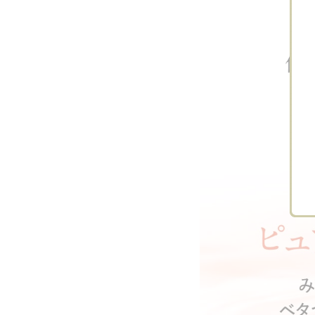
pinkneon…
coto3101
ミコママち
年齢肌や乾燥、体力
アラフォーになり、
年齢ととも
の衰えなど年々ト
保湿をしっかりし
燥が気にな
シ…
て…
キ…