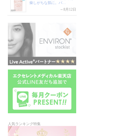
燥しがちな肌に。バ…
～8月12日
人気ランキング特集