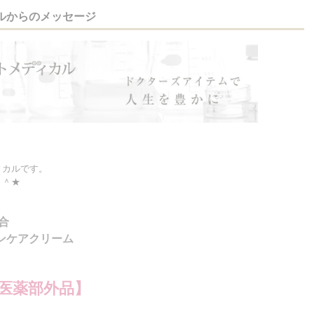
ルからのメッセージ
ィカルです。
＾＾★
合
ンケアクリーム
医薬部外品】