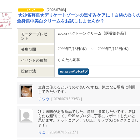
[2026/07/08]
★20名募集★デリケートゾーンの黒ずみケアに！白桃の香り
全身集中美白クリームをお試ししませんか？
ubuka ハクトーンクリーム【医薬部外品】
モニタープレゼ
ント
2026年7月8日(水) ～ 2026年7月15日(水)
募集期間
かんたん応募
イベントの種類
投稿方法
全身に使えるというのが良いですね。気になる場所に利用
してみたいです。
チワウ
[ 2026/07/15 23:53 ]
凄く興味がある商品でした。是非、参加したいです。選ば
らたら頑張って、SNSやブログに丁寧にレポートしたいと
思います。アットコスメ、VOCE、リップスにもクチコミし
ます。
りこ
[ 2026/07/15 22:27 ]