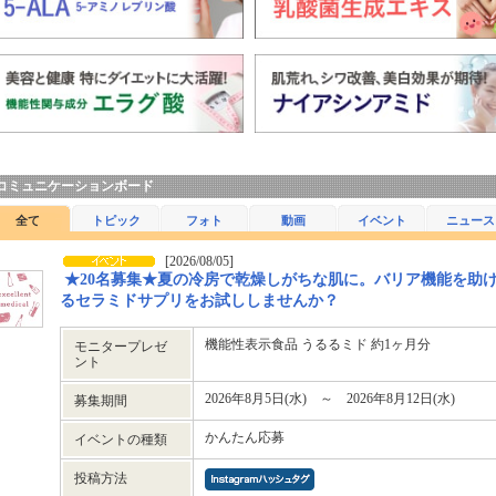
コミュニケーションボード
全て
トピック
フォト
動画
イベント
ニュース
[2026/08/05]
★20名募集★夏の冷房で乾燥しがちな肌に。バリア機能を助
るセラミドサプリをお試ししませんか？
機能性表示食品 うるるミド 約1ヶ月分
モニタープレゼ
ント
2026年8月5日(水) ～ 2026年8月12日(水)
募集期間
かんたん応募
イベントの種類
投稿方法