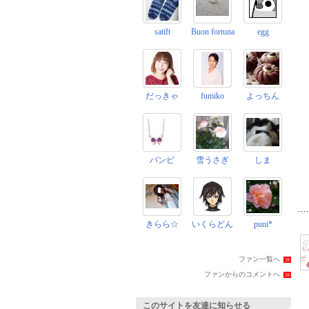
satift
Buon fortuna
egg
だっきゃ
fumiko
よっちん
バンビ
雪うさぎ
しま
きらら☆
いくらどん
puni*
ファン一覧へ
ファンからのコメントへ
このサイトを友達に知らせる