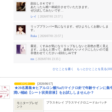
顔出しＯＫです！
あたったら精一杯紹介させていただきます。
ぜひ試してみたいです…
レイ
[ 2026/07/01 23:57 ]
リッププランパー気になります。ぜひよろしくお願いしま
す。
Ruka
[ 2026/07/01 23:57 ]
最近、くすみが気になりリップをしないと顔色が悪く見え
ます。ぷるんと潤って、血色がいいメイクにしたいので是
非使わせてください♪顔出しokです
mx
[ 2026/07/01 23:35 ]
ひとことを書く
もっとひとことを見る(181
[2026/06/17]
★20名募集★ヒアルロン酸Naのマイクロ針で年齢サインに集
潤い補給【シート状美容液】をお試ししませんか？
プラスキレイ プラスマイクロニードルパッチ
モニタープレゼ
ント