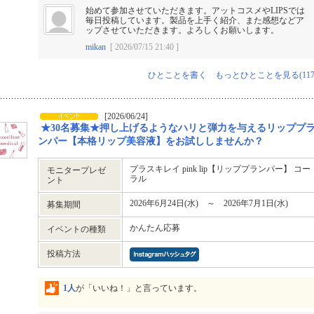
始めて参加させていただきます。アットコスメやLIPSでは
毎日投稿しています。製品を上手く紹介、また感想などア
ップさせていただきます。よろしくお願いします。
mikan
[ 2026/07/15 21:40 ]
ひとことを書く
もっとひとことを見る(117
[2026/06/24]
★30名募集★押し上げるようなハリと弾力を与えるリッププ
ンパー【本格リップ美容液】をお試ししませんか？
プラスキレイ pink lip【リッププランパー】 コー
モニタープレゼ
ラル
ント
2026年6月24日(水) ～ 2026年7月1日(水)
募集期間
かんたん応募
イベントの種類
投稿方法
1人
が「いいね！」と言っています。