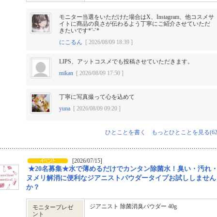
モニター当選をいただけた場合はX、Instagram、他コスメサ
イトに商品の良さが伝わるよう丁寧にご紹介させていただ
きたいです*ˊᵕˋ*
にこるん
[ 2026/08/09 18:39 ]
LIPS、アットコスメでも投稿させていただきます。
mikan
[ 2026/08/09 17:50 ]
丁寧に写真撮って心を込めて
yuna
[ 2026/08/09 09:20 ]
ひとことを書く
もっとひとことを見る(62
[2026/07/15]
★20名募集★水で薄めるだけでカンタン除菌水！臭い・汚れ
ヌメリ解消に便利なジアニストパウダータイプお試ししません
か？
ジアニスト 除菌消臭パウダー 40g
モニタープレゼ
ント