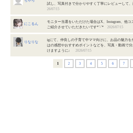
ちゃろ
試し、写真付きで分かりやすく丁寧にレビューして
26/07/15
モニター当選をいただけた場合はX、Instagram、
にこるん
ご紹介させていただきたいです*ˊᵕˋ*
2026/07/15
igにて、仲良しの子育て中ママ向けに、お品の魅力
りなりな
はの感想やおすすめポイントなどを、写真・動画で分
けますように♩
2026/07/15
1
2
3
4
5
6
7