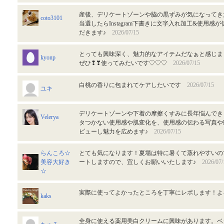
産後、デリケートゾーンや脇の黒ずみが気になってき
coto3101
当選したらInstagram下書きに文字入れ加工&使用
だきます♪
2026/07/15
とっても興味深く、魅力的なアイテムだなぁと感じました
kyonp
ぜひ❢❣使ってみたいです♡♡♡
2026/07/15
白桃の香りに包まれてケアしたいです
2026/07/15
ユキ
デリケートゾーンや下着の摩擦くすみに長年悩んでき
Velerya
タつかない使用感や肌変化を、使用感の伝わる写真や
ビューし魅力を広めます♪
2026/07/15
らんころ☆
とても気になります！夏場は特に暑くて蒸れやすいの
美容大好き
ートしますので、宜しくお願いいたします♪
2026/07/
☆
実際に使ってよかったところを丁寧にレポします！
kaks
全身に使える薬用美白クリームに興味があります。ベ