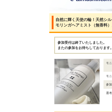
自然に輝く天使の輪！天然シル
モリンガヘアミスト（無香料）
参加受付は終了いたしました。
またの参加をお待ちしております
モニ
モニ
参加
選考