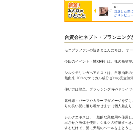
kyonp
KEI
mjd0229
とっても興味深く、
当選した際にはしっ
とても気に
魅力的なアイテ…
かりレビューさ…
ます。ぜひ
合資会社ネプト・プランニング
モニプラファンの皆さまこんにちは。 オ
今回のイベント（
第73弾
）は、魂の商材屋
シルクモリンガヘアミストは、自家抽出の
然由来100％でケミカル成分ゼロの完全無
使い方は簡単。ブラッシング時やドライヤ
紫外線・パーマやカラーでダメージを受け
りの良い髪に落ち着かせます（個人差あり
シルクエキスは、一般的な業務用を使用し
出させた液体を使用。シルクの特筆すべき
するだけで、髪に天然のベールをまとうこ