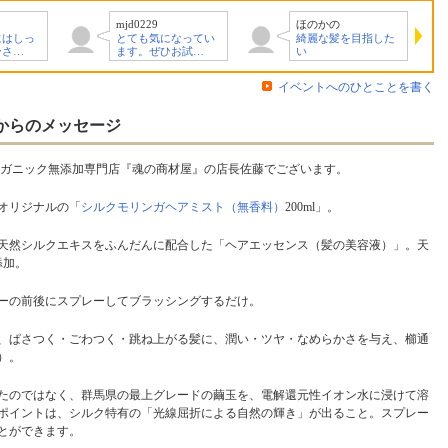
ほのかの
らんころ☆美容大…
なってい
綺麗な髪を目指した
美容大好きです！乾
お試…
い
燥やパサつき、…
イベントへのひとことを書く
からのメッセージ
ーガニック無添加専門店『魂の商材屋』の店長佐藤でございます。
オリジナルの「
シルクモリンガヘアミスト（無香料）
200ml」。
天然シルクエキスをふんだんに配合した「ヘアエッセンス（髪の美容液）」。天
添加。
ーの前後にスプレーしてブラッシングするだけ。
、ぱさつく・ごわつく・跳ね上がる髪に、潤い・ツヤ・なめらかさを与え、櫛通
）。
たのではなく、群馬県の最上グレードの繭玉を、電解還元性イオン水に浸けて溶
ポイントは、シルク特有の「光線屈折による自然の輝き」が出ること。スプレー
とができます。