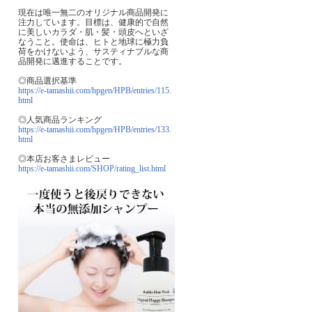
現在は唯一無二のオリジナル商品開発に
naho
ちゃろ
つぶあん
注力しています。目標は、健康的で自然
是非試してみたいで
髪のパサつきや広が
周りの友
に美しいカラダ・肌・髪・頭皮へといざ
す!
りが気になって…
インスタ
なうこと。使命は、ヒトと地球に極力負
荷をかけないよう、サスティナブルな商
品開発に邁進することです。
◎商品選択基準
https://e-tamashii.com/hpgen/HPB/entries/115.
html
◎人気商品ランキング
https://e-tamashii.com/hpgen/HPB/entries/133.
html
◎本店お客さまレビュー
https://e-tamashii.com/SHOP/rating_list.html