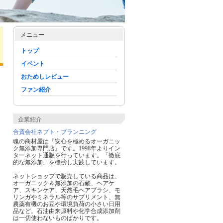
メニュー
トップ
イベント
おためしレビュー
ファン紹介
企業紹介
合資会社ネプト・プランニング
魂の商材屋は『安心を極めるオーガニッ
ク無添加専門店』です。1998年よりイン
ターネット通販を行っています。「徹底
的な無添加」を標榜し実践しています。
ネットショップで販売している商品は、
オーガニック＆無添加の石鹸、ヘアケ
ア、スキンケア、天然毛ヘアブラシ、モ
リンガやミネラル等のサプリメント、無
農薬有機のお豆や環境負荷の小さい日用
品など。石油由来原料や化学合成添加剤
は一切使わないものばかりです。