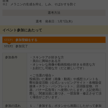
容液
※2 メラニンの生成を抑え、しみ、そばかすを防ぐ
選考方法
選考 発表日：5月7日(木)
イベント参加にあたって
STEP1
参加登録をする
STEP2
参加完了
参加条件
・スキンケアが好きな方
・美白に興味がある方
・オシャレな画像や動画投稿が好き＆得意な方
・お顔だし可能な方（だと嬉しいです）
＜ご当選の場合＞
投稿頂いた素材（画像・動画）や感想コメントを、
弊社販促活動（公式ショッピングサイト・各種販促
媒体＜チラシ・パンフレット＞、店頭販促物、什
器、バナー広告等）へ使用いたします。上記使用に
際し、関連法規に基づき、一部加筆・修正させて頂
く場合がございます。
参加の流れ
１．「参加する」ボタンから画面にしたがって参加