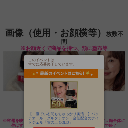
画像（使用・お顔横等）
枚数不
問
※お顔近くで商品を持つ、頬に塗布等
このイベントは
すでに応募終了しています。
使用動画
（約20～30秒）
【 寝ている間もちゃっかり美活 】バク
チオール・グルタチオン・金箔配合のナイ
※容器を映す→開封→スパチュラで【頬に】ジェル塗布→顔全体に
トジェル「雪の上 GOLD」
伸ばす→フタを閉じる→お顔横で容器を持って笑顔で終了