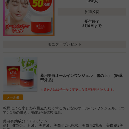
人
参加〆切
受付終了
5月6日まで
モニタープレゼント
薬用美白オールインワンジェル「雪の上」（医薬
部外品）
※発送方法は予告なく変更になる可能性があります。
メール便
乾燥による小じわを目立たなくするおとなのオールインワンジェル。1つ
で6つ※の働き。効能評価試験済み。
美白有効成分：アルブチン
※1 化粧水、乳液、美容液、美白※2化粧水、美白※2乳液、美白※2美