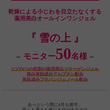
乾燥による小じわを目立たなくする
薬用美白オールインワンジェル
『 雪の上 』
50
モニター
名様
～
～
1つで6つの役割の薬用美白コラーゲンジェル
美白有効成分アルブチン配合
美肌成分フラバンジェノール配合
あっという間に4月も後半。
早くも暑さを感じる日がチラホラ