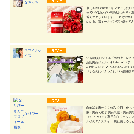
なおっち
⁡ 忙しいので時短スキンケアしたい！ ​
って💦 ​​私はひどい乾燥肌なので～ 
番でケア ​​しています。 ​​ ​​これが
かかる。 ​​ ​​昔オールインワン使っ
う間に無くなりコスパ ​​悪いな・・・
暫くいいかな？と(;^_^A ​​ ​​しか
ないお金がかかるので ​​やっぱり悩
と😅 ​​ ​​深刻な悩みは”シミ”と”乾燥
くなるのでは？と思っています。 ​​ 
て？ ​​ ​​口コミサイトや同じ肌質の
スマイルデ
ールインワンジェル ​​雪の上を使ってい
イズ
果が認められた成分が入っています ​​ので
🤍 薬用美白ジェル「雪の上」レビ
アルブチンやフラバンジェノール ​​
薬用美白ジェル✨ ❄️Point ✔ 
です ​​ ​​ジェルは、みずみずしく～ ​
あれ性を防ぐ ✔ うるおいを与えて
軽い使用感💕 ​​ ​​なじみも良くて
りするのにベタつきにくい使用感 
す。 ​​ ​​乾燥しやすい目元などには
の【医薬部外品】 オールインワン
守りましょう。 ​​ ​​とにかくスキ
す 使い方はとっても簡単🫧 適量
なりました🪞 ​​ ​​時間に余裕が出て、気
る部分には重ね付けがおすすめ◎ 
体ない。 ​​そんな戦争のような時間帯
い日😣こちらに頼りましたが、翌朝
に余裕が出ます♪ ​​ ​​肌もしっとりし
スキンケアに取り入れて、うるおいの
ームなどはべたつき ​​皮脂と混ざりギト
会社ステップワールド #雪之上 #雪の上 
は、汗ばむ季節でも ​​快適に使えそうで
やキツイ香・・・ ​​うんざりします。 
自称🤭美容オタクの私 今回、使っ
います。 ​​この雪の上も無香料なので◎ ​
液・美白化粧水 美白乳液・美白美
なりぴー
の雪の上の上位版で ​​雪の上GOLDと
（YUKINOUE）薬用美白ジェル』 @st
のも良さそう ​​だと思いました。 ​​
ル状のテクスチャー 肌に乗せると
いかなと 思っています。 ​​ ​​口
よる小じわを 目立たなくしてくれる
た。 ​​春からは一気に紫外線量が増え
ケアにおすすめ🫶 ▪️気になる成
ので美白も叶います。 ​​ ​​年齢肌