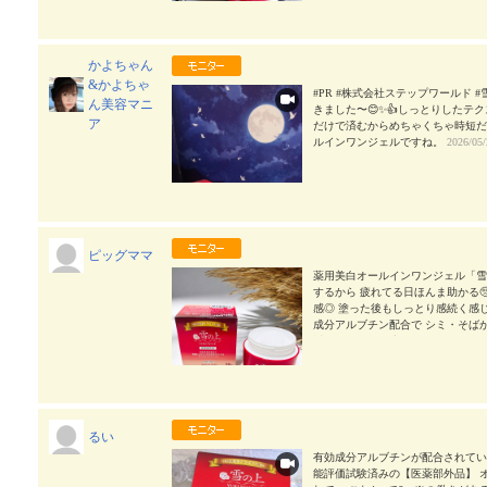
ジェルであること🎶 なんとこれ1つ
乳液、美容液、 美白※1化粧水、美白
ンの生成を抑え、しみ、そばかすを
るとのこと💛 そのアルブチンの効
かよちゃん
ラニンの生成を抑制してくれるそう
&かよちゃ
キメの整ったお肌へと導いてくれる
#PR #株式会社ステップワールド #雪
ん美容マニ
よい✨ 付属のスパラチュアでとって
きました〜😊✨👍しっとりしたテ
ア
に乗せると なめらかに伸びて肌にゆ
だけで済むからめちゃくちゃ時短だ
るのがとても心地よかったですよ
ルインワンジェルですね。
2026/05/
手入れを🌿 慌ただしい日々のなか
しいですね😊 雪より明るく、 年
肌ケアに 株式会社ステップワール
（医薬部外品）】を チェックしてみ
ピッグママ
薬用美白オールインワンジェル「雪の
するから 疲れてる日ほんま助かる
感◎ 塗った後もしっとり感続く感
成分アルブチン配合で シミ・そば
近、乾燥による小ジワとか 肌のく
がたい🥹 忙しい日でも 時短しなが
ステップワールド #雪之上 #雪の上 #m
るい
有効成分アルブチンが配合されている
能評価試験済みの【医薬部外品】 