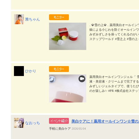
生成抑制 シミ・そばかす予防 #PR
☀️ ​​雨の日でも冬でも紫外線ケアは、 ​
nipla
2026/05/13
外線！ ​​肌が乾燥すると肌バリア機能
も徹底ケアしたいものです✨️ ​​ ​​
ています。 ​​ ​​敏感肌ですが、刺激
雅ちゃん
したいと ​​思っています(*＾艸＾*) ​​
. 💎雪の上💎 . 薬用美白オールインワ
la
2026/05/14
燥による小じわを防ぐオールインワ
みずみずしさを保ってくれるのがいい
ステップワールド #雪之上 #雪の上 #m
ひかり
薬用美白オールインワンジェル「 
液・美容液・クリームまで完了する
みずしいジェルタイプで、使うたび
のが楽しみ✨ #PR #株式会社ステップワ
美白ケアに！薬用オールインワン☆雪の
なおっち
手軽に美白ケア
2026/05/04