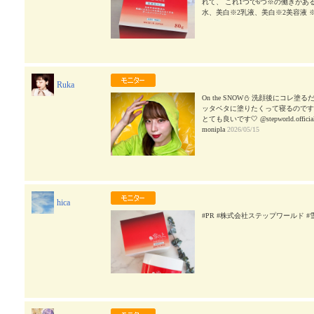
れて、 これ1つで6つ※の働きがあ
水、美白※2乳液、美白※2美容液
みずみずしいジェル状のテクスチャ
じみも抜群♪ お肌のみずみずしさも
やすいので、お気に入りです😊 
い夜にも、 サッとひと塗りで完了す
びに透明感ケアできるのが嬉しいです☺
すを防ぐ ✔ 肌あれ・あれ性を防ぐ
Ruka
を整える ✔ しっとりするのにベタ
季節なので、みなさんもぜひチェック
On the SNOW⛄️ 洗顔後にコ
ド #雪之上 #雪の上 #monipla @stepwor
ッタベタに塗りたくって寝るのです
とても良いです🤍 @stepworld.of
monipla
2026/05/15
hica
#PR #株式会社ステップワールド #雪之