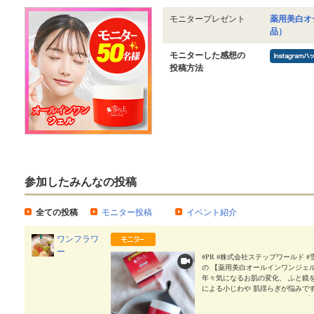
モニタープレゼント
薬用美白オ
品）
モニターした感想の
投稿方法
参加したみんなの投稿
全ての投稿
モニター投稿
イベント紹介
ワンフラワ
ー
#PR #株式会社ステップワールド #雪
の 【薬用美白オールインワンジェ
年々気になるお肌の変化、 ふと鏡
による小じわや 肌揺らぎが悩みです
は、、 そんな時に出会ったのが 
外品）】 になります💛 ポイント