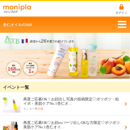
ログイン
杏仁オイルのAiB
イベント一覧
再度ご応募OK！お顔出し写真の投稿限定♡ポツポツ・粒
イボ・美肌ケアNo.1杏仁オ…
モニター数
10名
再度ご応募OK♡お顔orパーツ出しOKな方限定♡ポツポツ
美肌ケアNo.1杏仁オイ…