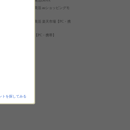
プラセンタの美活DeNA
プラセンタの美活 auショッピングモ
ール
プラセンタの美活 楽天市場【PC・携
帯】
新本店サイト【PC・携帯】
ントを探してみる