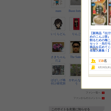
mam
Buon fortuna
バンビ
【新商品『出汁
いくらどん
りんご
tamatora
めのこんぶ茶』
割るための梅こ
セット・先行モ
商品を広めてくれ
玉露園
名様大募集！】
さきちゃん
The Saitou
もも パパ
だよ
150
名
8月20日(木
ばばしげ格
かれんなゆ
るじゅ
付け研究所
う
ファン一覧へ
ファンからのコメントへ
このサイトを友達に知らせる