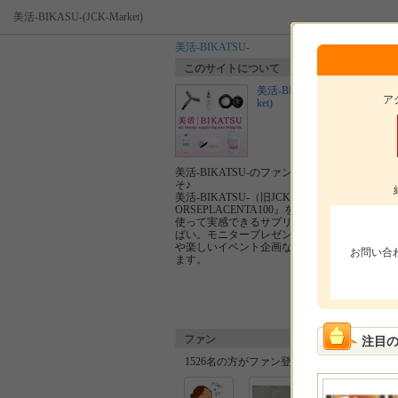
美活-BIKASU-(JCK-Market)
美活-BIKATSU-
このサイトについて
美活-BIKASU-(JCK-Mar
ア
ket)
更
美活-BIKATSU-のファンサイトにようこ
そ♪
美活-BIKATSU-（旧JCK-Market）には『H
ORSEPLACENTA100』をはじめとする、
使って実感できるサプリやコスメがいっ
ぱい。モニタープレゼントキャンペーン
や楽しいイベント企画などを行っており
お問い合
ます。
ファン
注目
1526名の方がファン登録しています。