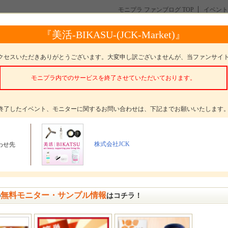
モニプラ ファンブログ TOP
イベント
『美活-BIKASU-(JCK-Market)』
コミュニケーションボード
全て
トピック
フォト
動画
イベント
ニュース
クセスいただきありがとうございます。大変申し訳ございませんが、当ファンサイ
新情報がありません。
モニプラ内でのサービスを終了させていただいております。
終了したイベント、モニターに関するお問い合わせは、下記までお願いいたします
株式会社JCK
わせ先
無料モニター・サンプル情報
の
はコチラ！