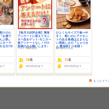
割りのた
【毎月大好評企画】簡単
ひとくちサイズで食べや
『お酒で
アンケートに答えてモニ
すく、軽いのにアクセン
んぶ茶』
ター品をゲット♪モニター
トのある食感は止まらな
ニターで
後アンケートなし！SNS
い美味しさの『じゃりせ
る方150
投稿のみお願いします♪
ん 醤油味】15名様！
マルトモ株式会社
株式会社もち吉
10
名
15
名
)まで
8月16日(日)まで
8月31日(月)まで
もっとイベ