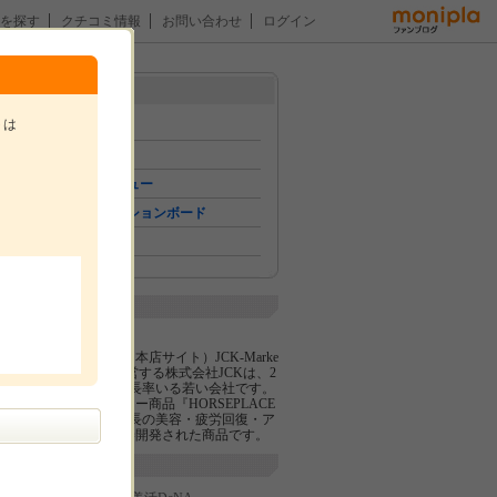
を探す
クチコミ情報
お問い合わせ
ログイン
メニュー
トは
トップ
イベント
おためしレビュー
コミュニケーションボード
。
ファン紹介
企業紹介
株式会社JCK
美活-BIKATSU-（本店サイト）JCK-Marke
t（楽天店）を運営する株式会社JCKは、2
006年設立の女社長率いる若い会社です。
当社のロングセラー商品『HORSEPLACE
NTA100』は、社長の美容・疲労回復・ア
レルギー体質改善開発された商品です。
関連サイト