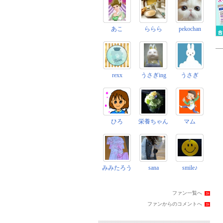
あこ
ららら
pekochan
rexx
うさぎing
うさぎ
ひろ
栄養ちゃん
マム
みみたろう
sana
smile♪
ファン一覧へ
ファンからのコメントへ