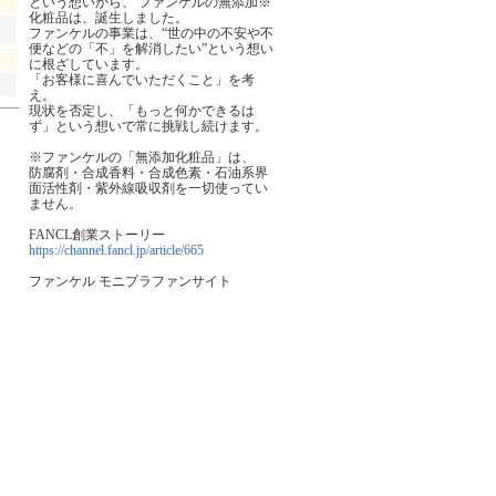
という想いから、 ファンケルの無添加※
化粧品は、誕生しました。
ファンケルの事業は、“世の中の不安や不
便などの「不」を解消したい”という想い
に根ざしています。
「お客様に喜んでいただくこと」を考
え。
現状を否定し、「もっと何かできるは
ず」という想いで常に挑戦し続けます。
※ファンケルの「無添加化粧品」は、
防腐剤・合成香料・合成色素・石油系界
面活性剤・紫外線吸収剤を一切使ってい
ません。
FANCL創業ストーリー
https://channel.fancl.jp/article/665
ファンケル モニプラファンサイト