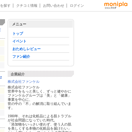
を探す
クチコミ情報
お問い合わせ
ログイン
メニュー
液
トップ
イベント
おためしレビュー
ファン紹介
企業紹介
セ
株式会社ファンケル
株式会社ファンケル
世界中をもっと美しく、ずっと健やかに
ファンケルグループは「美」と「健康」
事業を中心に、
世の中の「不」の解消に取り組んでいま
す。
1980年、それは化粧品による肌トラブル
が社会問題になっていた時代。
「添加物をいっさい使わず、使う人の肌
を美しくする本物の化粧品を届けたい」