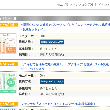
モニプラ ファンブログ TOP
イベント
イベント一覧
✨動画OKの方大歓迎✨パワーアップした「エンリッチプラス 化粧
+乳液セット」イ…
モニター数：
50名
投稿方法：
募集期間：
終了しました
発表日：
2021年7月27日(火)
【ニキビでお悩みの方大募集！】「アクネケア 化粧液+ジェル乳液
ット」のインスタ…
モニター数：
50名
投稿方法：
募集期間：
終了しました
発表日：
2021年7月20日(火)
ファンケル「スマホえんきん」モニター300名様大募集！