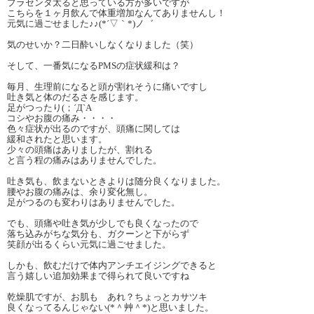
プラセンタ太ると思っている方が多いですが
こちらを１ヶ月飲んで体重増加なんてありませんし！
元気に過ごせました♪♪(*´▽｀*)ノ゛
気のせいか？二日酔いしなくなりました（笑）
そして、一番気になるPMSの症状緩和は？
毎月、生理前になると頭が割れそうに痛いですし
吐き気と体のだるさを感じます。
足がつったり(；´Д`A
コシやお腹の痛み・・・・
色々症状が出るのですが、頭痛に関しては
緩和されたと思います。
少々の頭痛はありましたが、割れる
と言う程の痛みはありませんでした。
吐き気も、飲まないときよりは随分良くなりました。
腰やお腹の痛みは、余り変化無し。
足がつるのも変わりはありませんでした。
でも、頭痛や吐き気が少しでも良くなったので
落ち込みがちな気分も、ガクーンと下がらず
笑顔が出るくらい元気に過ごせました。
しかも、飲むだけで体内アンチエイジングできると
言う嬉しい追加効果まで得られて良いですね
乾燥肌ですが、お肌も あれ？ちょっとカサツキ
良くなってるんじゃない(*＾艸＾*)と思いました。