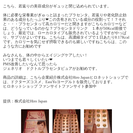
こちら、若返りの美容成分がギュッと閉じ込められています。
体に必要な栄養素がぎゅっと詰まったプラセンタ。若返りや老化防止効
果のある成分もたっぷり❤この含有されている成分の役割って！？それ
と・・・プラセンタって高カロリーだと聞きますがこちらカロリーなど
は、どうなっているのかな？プラセンタドリンク １本が50Kcal前後で
しょう。最近では、ローカロタイプも販売されているようですがやっぱ
り、サプリがよいですね。こちらは、高濃縮タイプで１日あたり8.17Kcal
です。カロリーを気にせず摂取できるのも嬉しいですねこちらは、この
ような方にお勧めです
みなさんも、体の中からエイジングケアしたい！
いつまでも若々しくいたい❤
PMS改善したいなんて思ったら
ジェネリオ ドクトルプラセンタピュアがお勧めです。
商品の詳細は、こちら企業紹介株式会社Hiro Japanヒロネットショップで
は、ドクターズコスメ、EasiYoヨーグルトを販売しております。
ヒロネットショップ ファンサイトファンサイト参加中
提供：株式会社Hiro Japan