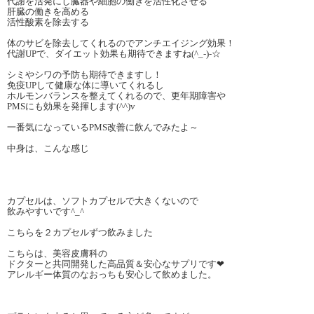
代謝を活発にし臓器や細胞の働きを活性化させる
肝臓の働きを高める
活性酸素を除去する
体のサビを除去してくれるのでアンチエイジング効果！
代謝UPで、ダイエット効果も期待できますね(^_-)-☆
シミやシワの予防も期待できますし！
免疫UPして健康な体に導いてくれるし
ホルモンバランスを整えてくれるので、更年期障害や
PMSにも効果を発揮します(^^)v
一番気になっているPMS改善に飲んでみたよ～
中身は、こんな感じ
カプセルは、ソフトカプセルで大きくないので
飲みやすいです^_^
こちらを２カプセルずつ飲みました
こちらは、美容皮膚科の
ドクターと共同開発した高品質＆安心なサプリです❤
アレルギー体質のなおっちも安心して飲めました。