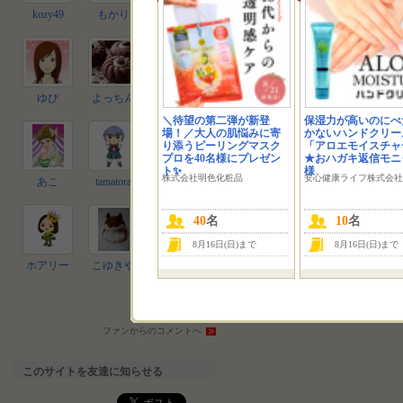
kozy49
もかり
Buon fortuna
ゆぴ
よっちん
雪うさぎ
＼待望の第二弾が新登
保湿力が高いのにべ
場！／大人の肌悩みに寄
かないハンドクリー
り添うピーリングマスク
「アロエモイスチャ
プロを40名様にプレゼン
★おハガキ返信モニ
ト✨
様
株式会社明色化粧品
安心健康ライフ株式会社
あこ
tamatora
んにゃん
40
名
10
名
8月16日(日)まで
8月16日(日)まで
ホアリー
こゆきや
もも パパ
ファン一覧へ
ファンからのコメントへ
このサイトを友達に知らせる