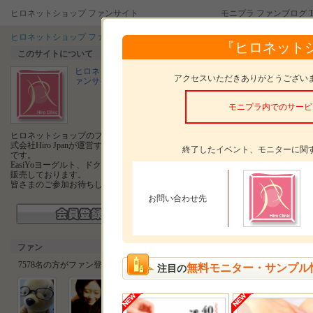
ヒロネットショップ ファンサイト
モニプラ ファンブログ T
ヒロネットショップ ファンサイト
『ヒロネット
コミュニケーションボード
このサイトについて
ヒロネットショップ フ
全て
トピック
フ
アクセスいただきありがとうござい
ァンサイト
更新情報がありません。
モニプラ内でのサービ
ヒロネットショップのファンサイトは株
式会社Hiro Jpanが運営するファンサイト
終了したイベント、モニターに関
です。
EasiYoヨーグルト、ドクターズコスメを
販売しております。
皆さまのご参加お待ちしております。
お問い合わせ先
ファン
7578名の方がファン登録しています。
無料モニター・サンプル
注目の