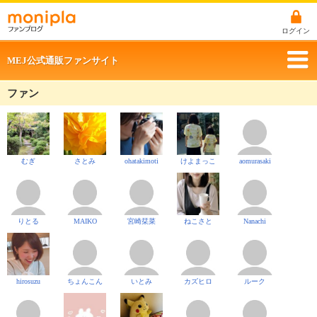
ログイン
MEJ公式通販ファンサイト
ファン
むぎ
さとみ
ohatakimoti
けよまっこ
aomurasaki
りとる
MAIKO
宮崎栞菜
ねこさと
Nanachi
hirosuzu
ちょんこん
いとみ
カズヒロ
ルーク