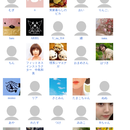
むぎ
ｎ
実家暮らしの
おい
りんご。
ピカ
haru
ARIEL
U_na_314
纏
nana.
ちん
フィットネス
理系シマエナ
おまめさん
はづき
インストラク
ガ
ター 中島和
美
momo
リア
さとみん
たまこちゃん
ぬぬ
あや
れたす
つけ
みみこ
Rちゃん