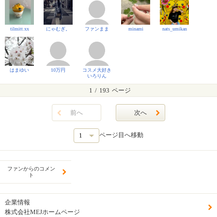
tilmitt.xx
にゃむぎ。
ファンまま
minami
nats_umikan
はまゆい
10万円
コスメ大好き
いろりん
1
/
193
ページ
前へ
次へ
ページ目へ移動
ファンからのコメン
ト
企業情報
株式会社MEJホームページ