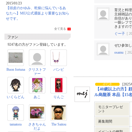
2015/01/23
【頭皮のかゆみ、乾燥に悩んでいるあ
育児と料理
なたへ】MEJ公式通販より重要なお知ら
主婦雑誌の
自信があり
せです。
一眼レフで
きますので
全て見る
ぐー子
[ 20
ファン
9247名の方がファン登録しています。
ぜひ参加し
osamu
[ 202
Buon fortuna
クリストフ
バンビ
ァー
[2025/
【40歳以上の方】
ル烏龍茶 本品【15
いくらどん
あこ
りんご
モニタープレゼ
ント
募集期間
tamatora
さきちゃん
The Saitou
だよ
イベントの種類