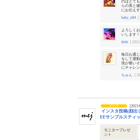
のはとても
らの美と健
にお伝えす
baby_n84
[ 
よろしくお
いします！
dede
[ 2021/
毎日お通じ
をして運動
境が整いそ
にチャレンジ
ちゅん
[ 20
[2021/
インスタ投稿(顔出し
EEサンプルスティ
モニタープレゼ
ント