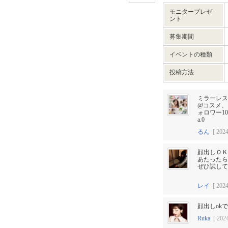
モニタープレゼ
ント
募集期間
イベントの種類
投稿方法
ミラーレス
@コスメ、
ォロワー10
a.0
るん
[ 2024
顔出しＯＫ
あたったら
ぜひ試して
レイ
[ 2024
顔出しok
Ruka
[ 2024