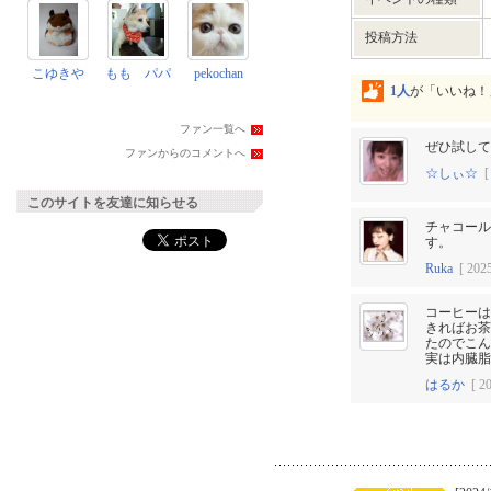
投稿方法
こゆきや
もも パパ
pekochan
1人
が「いいね！
ファン一覧へ
ぜひ試して
ファンからのコメントへ
☆しぃ☆
[ 
このサイトを友達に知らせる
チャコール
す。
Ruka
[ 2025
コーヒーは
きればお茶
たのでこん
実は内臓脂
はるか
[ 20