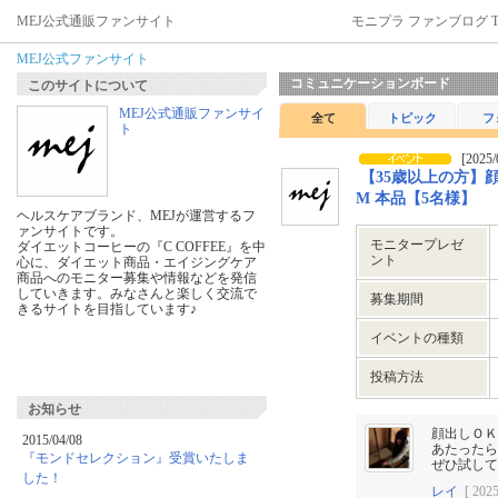
MEJ公式通販ファンサイト
モニプラ ファンブログ T
MEJ公式ファンサイト
コミュニケーションボード
このサイトについて
MEJ公式通販ファンサイ
全て
トピック
フ
ト
[2025/
【35歳以上の方】顔
M 本品【5名様】
ヘルスケアブランド、MEJが運営するフ
ァンサイトです。
モニタープレゼ
ダイエットコーヒーの『C COFFEE』を中
ント
心に、ダイエット商品・エイジングケア
商品へのモニター募集や情報などを発信
していきます。みなさんと楽しく交流で
募集期間
きるサイトを目指しています♪
イベントの種類
投稿方法
お知らせ
顔出しＯＫ
2015/04/08
あたったら
『モンドセレクション』受賞いたしま
ぜひ試して
した！
レイ
[ 2025