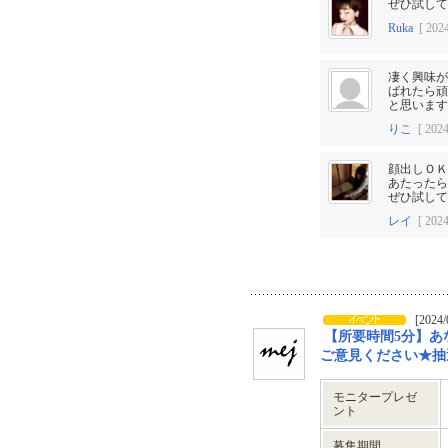
ぜひ試して
Ruka
[ 2024
凄く興味が
ばれたら頑
と思います
りこ
[ 2024
顔出しＯＫ
あたったら
ぜひ試して
レイ
[ 2024
[2024/
【所要時間5分】あな
ご意見ください★抽選で
モニタープレゼ
ント
募集期間