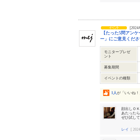
[2024/
【たった5問アンケ
ー」にご意見ください★
モニタープレゼ
ント
募集期間
イベントの種類
1人
が「いいね！
顔出しＯＫ
あたったら
ぜひ試して
レイ
[ 2024