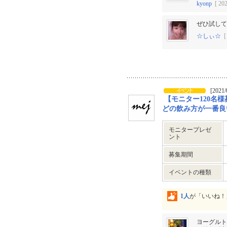
kyonp
[ 202
ぜひ試して
☆しぃ☆
[ 
[2021/
【モニター120名
どの飲み方が一番良
モニタープレゼ
ント
募集期間
イベントの種類
1人
が「いいね！
ヨーグルト