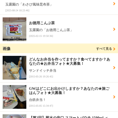
玉露園の「わさび風味昆布茶」
[2025-08-24 18:23:46]
お徳用こんぶ茶
玉露園の「お徳用こんぶ茶」
[2025-02-15 19:50:36]
画像
すべて見る
どんなお弁当を作ってますか？食べてますか？あ
なたの★お弁当フォト★大募集！
サンドイッチ弁当
[2015-05-26 19:26:45]
GWはどこにお出かけしますか？あなたの★旅ご
はんフォト★大募集！
台鉄弁当！
[2015-05-05 15:34:47]
【第2回】菊水の辛口 スマートパウチ 1500ml ＜