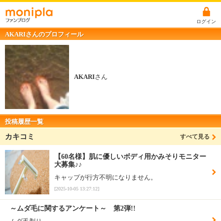
ログイン
AKARIさんのプロフィール
AKARI
さん
投稿履歴一覧
カキコミ
すべて見る
【60名様】肌に優しいボディ用かみそりモニター
大募集♪♪
キャップが行方不明になりません。
[2025-10-05 13:27:12]
～ムダ毛に関するアンケート～ 第2弾!!