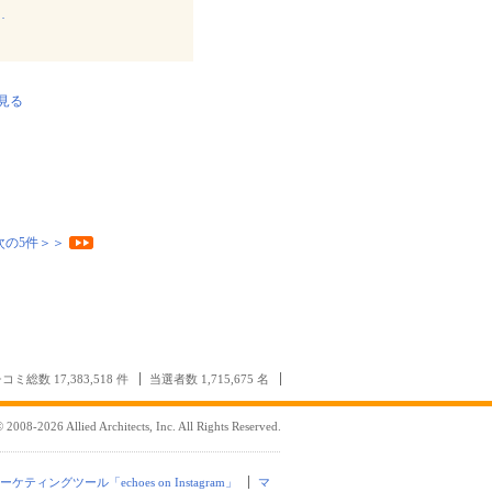
…
見る
次の5件＞＞
コミ総数 17,383,518 件
当選者数 1,715,675 名
 2008-2026 Allied Architects, Inc. All Rights Reserved.
mマーケティングツール「echoes on Instagram」
マ