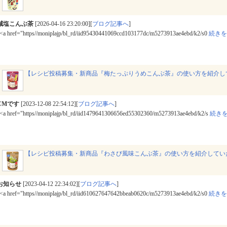
減塩こんぶ茶
[2026-04-16 23:20:00][
ブログ記事へ
]
<a href="https//moniplajp/bl_rd/iid95430441069ccd103177dc/m5273913ae4ebd/k2/s0
続きを
【レシピ投稿募集・新商品『梅たっぷりうめこんぶ茶』の使い方を紹介し
CMです
[2023-12-08 22:54:12][
ブログ記事へ
]
<a href="https//moniplajp/bl_rd/iid1479641306656ed55302360/m5273913ae4ebd/k2/s
続き
【レシピ投稿募集・新商品『わさび風味こんぶ茶』の使い方を紹介してい
お知らせ
[2023-04-12 22:34:02][
ブログ記事へ
]
<a href="https//moniplajp/bl_rd/iid610627647642bbeab0620c/m5273913ae4ebd/k2/s0
続きを