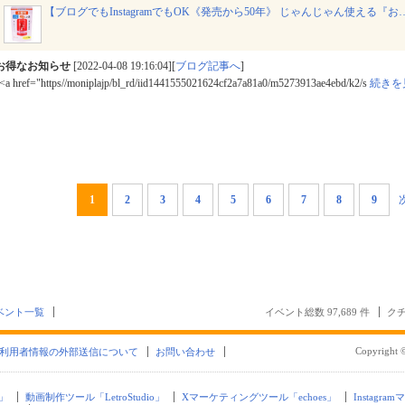
【ブログでもInstagramでもOK《発売から50年》 じゃんじゃん使える『お
お得なお知らせ
[2022-04-08 19:16:04][
ブログ記事へ
]
<a href="https//moniplajp/bl_rd/iid1441555021624cf2a7a81a0/m5273913ae4ebd/k2/s
続きを
1
2
3
4
5
6
7
8
9
ベント一覧
イベント総数 97,689 件
クチ
Copyright ©
利用者情報の外部送信について
お問い合わせ
」
動画制作ツール「LetroStudio」
Xマーケティングツール「echoes」
Instagra