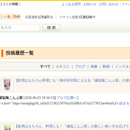
口コミが満載！
よくある質問
お知らせ
お問い合わせ
ファ
26
ベント数
件
当選者数
1,715,675
名
クチコミ総数
17,383,518
件
投稿履歴一覧
すべて
|
カキコミ
|
ブログ
|
画像
|
動画
|
インスタ
【飲用はもちろん料理にも！熱中症対策にもなる『減塩梅こんぶ茶』の使
減塩梅こんぶ茶
[2026-06-03 19:34:53][
ブログ記事へ
]
<a href="https//moniplajp/bl_rd/iid11138215076a1d1fd8b1c47/m5273913ae4ebd/k2/s
続きを
【飲用はもちろん、料理にも！『減塩こんぶ茶』の新しい使い方を広げて