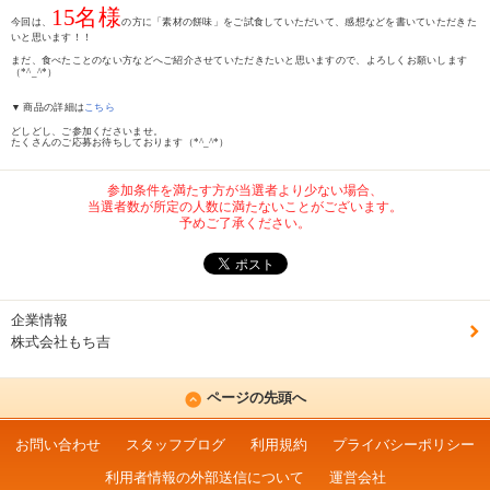
15名様
今回は、
の方に「素材の餅味」をご試食していただいて、感想などを書いていただきた
いと思います！！
まだ、食べたことのない方などへご紹介させていただきたいと思いますので、よろしくお願いします
（*^_^*）
▼ 商品の詳細は
こちら
どしどし、ご参加くださいませ。
たくさんのご応募お待ちしております（*^_^*）
参加条件を満たす方が当選者より少ない場合、
当選者数が所定の人数に満たないことがございます。
予めご了承ください。
企業情報
株式会社もち吉
ページの先頭へ
お問い合わせ
スタッフブログ
利用規約
プライバシーポリシー
利用者情報の外部送信について
運営会社