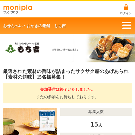
ログイン
おせんべい・おかきの老舗 もち吉
厳選された素材の旨味が詰まったサクサク感のあげあられ
【素材の餅味】15名様募集！
参加受付は終了いたしました。
またの参加をお待ちしております。
募集人数
15
人