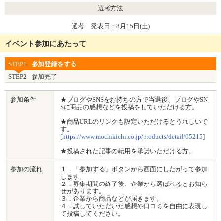
選考方法
選考 発表日：8月15日(土)
イベント参加にあたって
STEP1
参加登録をする
STEP2
参加完了
参加条件
★ブログやSNSをお持ちの方で当選後、ブログやSN
Sに商品の感想などを投稿をしていただける方。
★商品URLのリンクも設定いただけるとうれしいで
す。
[
https://www.mochikichi.co.jp/products/detail/05215
]
★投稿された記事の転用を承諾いただける方。
参加の流れ
１．「参加する」ボタンから画面にしたがって参加
します。
２．募集期間の終了後、企業から選ばれるとお知ら
せがあります。
３．企業から商品などが届きます。
４．試していただいた感想や口コミを自由に表現し
て投稿してください。