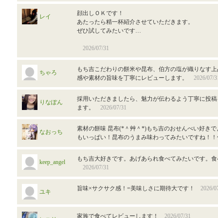
顔出しＯＫです！
レイ
あたったら精一杯紹介させていただきます。
ぜひ試してみたいです…
2026/07/31
もち吉こだわりの餅米や昆布、伯方の塩が織りなす上
ちゃろ
感や素材の旨味を丁寧にレビューします。
2026/07/3
採用いただきましたら、魅力が伝わるよう丁寧に投稿
りなぽん
ます。
2026/07/31
素材の餅味 昆布(*＾艸＾*)もち吉のおせんべい好き
なおっち
もいっぱい！昆布のうまみ味わってみたいですね！
もち吉大好きです。あげあられ食べてみたいです。食
keep_angel
2026/07/31
旨味×サクサク感！=美味しさに期待大です！
2026/0
ユキ
家族で食べてレビューします！
2026/07/31