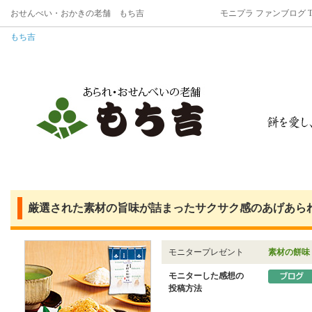
おせんべい・おかきの老舗 もち吉
モニプラ ファンブログ T
もち吉
厳選された素材の旨味が詰まったサクサク感のあげあられ
モニタープレゼント
素材の餅味
モニターした感想の
投稿方法