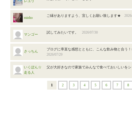
レユリ
ご縁がありますよう、宜しくお願い致します★
2026
minho
試してみたいです。
2026/07/30
マンゴー
ブログに率直な感想とともに、こんな飲み物と合う
さっちん
2026/07/29
いくぽん☆
父が大好きなので家族でみんなで食べておいしいを
走る人
1
2
3
4
5
6
7
8