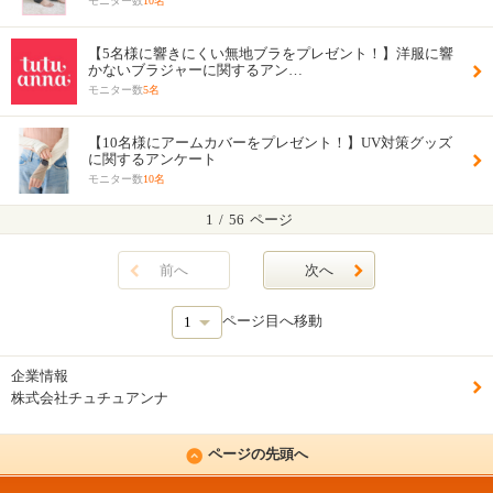
モニター数
10名
【5名様に響きにくい無地ブラをプレゼント！】洋服に響
かないブラジャーに関するアン…
モニター数
5名
【10名様にアームカバーをプレゼント！】UV対策グッズ
に関するアンケート
モニター数
10名
1
/
56
ページ
前へ
次へ
ページ目へ移動
企業情報
株式会社チュチュアンナ
ページの先頭へ