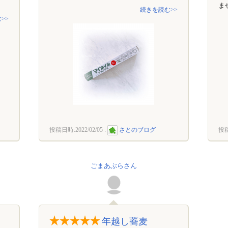
ま
続きを読む>>
>>
投稿日時:
2022/02/05
:
さとのブログ
投
ごまあぶらさん
年越し蕎麦