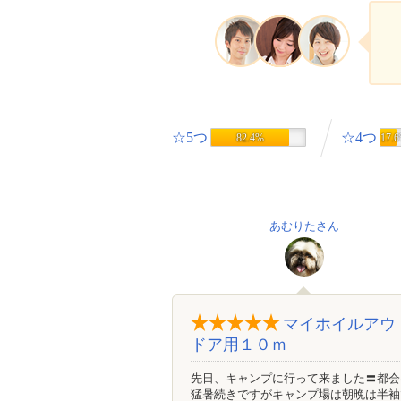
☆5つ
☆4つ
82.4%
17.
あむりたさん
マイホイルアウ
ドア用１０ｍ
先日、キャンプに行って来ました〓都会
猛暑続きですがキャンプ場は朝晩は半袖