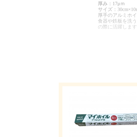
厚み：17μｍ
サイズ：30cm×10
厚手のアルミホイ
食器や鉄板を洗う
の際に活躍します