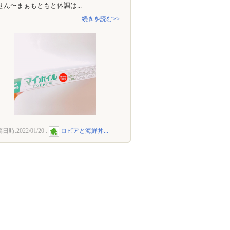
せん〜まぁもともと体調は...
続きを読む>>
稿日時:
2022/01/20
:
ロピアと海鮮丼...