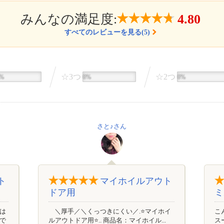
みんなの満足度:
4.80
すべてのレビューを見る(5)
☆3つ
☆2つ
6%
0%
0%
さと♪さん
ト
マイホイルアウト
ドア用
ミ
は
＼厚手／＼くっつきにくい／.⭐️マイホイ
こ
で
ルアウトドア用⭐️.. 商品名：マイホイル...
ス