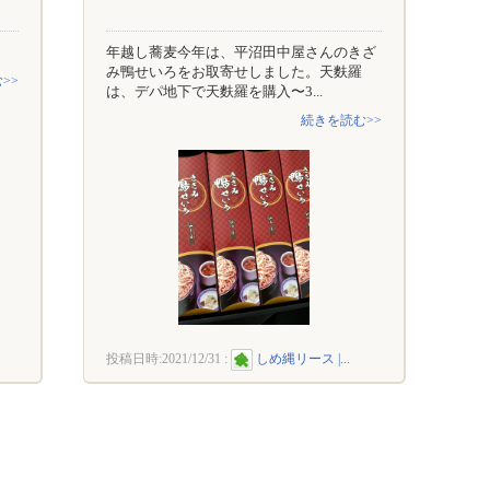
年越し蕎麦今年は、平沼田中屋さんのきざ
み鴨せいろをお取寄せしました。天麩羅
>>
は、デパ地下で天麩羅を購入〜3...
続きを読む>>
投稿日時:
2021/12/31
:
しめ縄リース |...