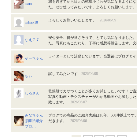
30を過ぎてから目元の乾燥小じわが気になるように
maru
た。ぜひ使ってみたいです、よろしくお願いします
よろしくお願いいたします。
2026/06/09
m1sak18
安心安全、質が良さそうで、とても気になりました。
なえ７７
た。写真にもこだわり、丁寧に感想等報告します。
ライターとして活動しています。当選後はブログと
そーちゃん
試してみたいです
2026/06/08
ちぃ
乾燥肌でカサつくことが多くお試ししたいです！ご当
しろさん
写真や動画・テクスチャーがわかる動画やお試しした
致します。
2026/06/07
みなちゃん
ブログでの商品のご紹介実績は18年、600件以上で
@商品紹介
だきます。
2026/06/06
ブロ…