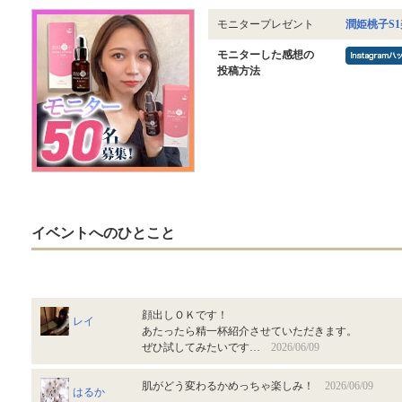
モニタープレゼント
潤姫桃子S
モニターした感想の
投稿方法
イベントへのひとこと
顔出しＯＫです！
レイ
あたったら精一杯紹介させていただきます。
ぜひ試してみたいです…
2026/06/09
肌がどう変わるかめっちゃ楽しみ！
2026/06/09
はるか