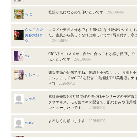
乾燥が気になるので使いたいです
2026/06/09
もに
らんころ☆
コスメや美容大好きです！40代になり乾燥やシミく
美容大好き
た。素肌から美しくなれば嬉しいです♪写真付き丁寧
☆
2026/06/09
CICA系のコスメが、自分に合ってると感じ愛用してい
mx
伝えたいです
2026/06/09
嫌な季節が到来ですね。体調も不安定。。。お肌も不
なおっち
アシンアミドやCICAを配合「潤姫桃子S1美容液」ナ
＾*)
2026/06/09
累計販売数100万箱突破の潤姫桃子シリーズの美容液
ちゃろ
クサエキス、モモ葉エキス配合で、肌なじみや使用感
レビューしたいです。
2026/06/09
よろしくお願いします
2026/06/09
misaki