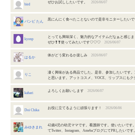
ぜひお試ししたいです。
2026/06/07
bird
黒にんにく食べたことないので是非モニターしたい
バンビ たん
とっても興味深く、魅力的なアイテムだなぁと感じました
kyonp
ぜひ❢❣使ってみたいです♡♡♡
2026/06/07
体がどう変わるか楽しみ
2026/06/07
はるか
凄く興味がある商品でした。是非、参加したいです。
りこ
と思います。アットコスメ、VOCE、リップスにも
よろしくお願いします
2026/06/07
kahari
お役に立てるように頑張ります！
2026/06/06
Doi Chika
42歳4児の幼児ママです。看護師です。使いたいです
みゆきまれ
てTwitter、Instagram、AmebaブログにてPRしたい