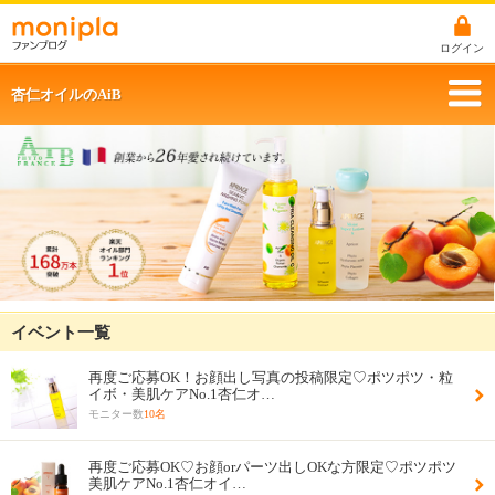
ログイン
杏仁オイルのAiB
イベント一覧
再度ご応募OK！お顔出し写真の投稿限定♡ポツポツ・粒
イボ・美肌ケアNo.1杏仁オ…
モニター数
10名
再度ご応募OK♡お顔orパーツ出しOKな方限定♡ポツポツ
美肌ケアNo.1杏仁オイ…