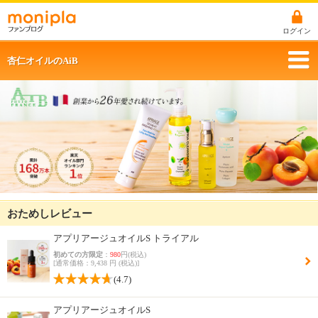
ログイン
杏仁オイルのAiB
おためしレビュー
アプリアージュオイルS トライアル
初めての方限定
：
980
円(税込)
[通常価格：9,438 円 (税込)]
(4.7)
アプリアージュオイルS