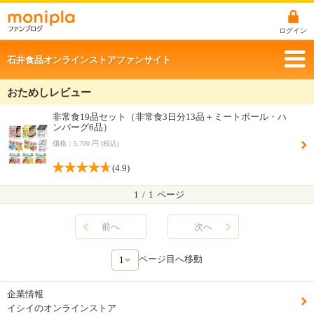
ログイン
石井食品オンラインストアファンサイト
おためしレビュー
非常食19品セット（非常食3日分13品＋ミートボール・ハ
ンバーグ6品）
価格：5,700 円 (税込)
(4.9)
1
/
1
ページ
前へ
次へ
ページ目へ移動
企業情報
イシイのオンラインストア