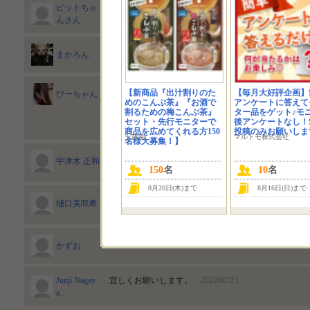
ピットちゃ
楽しみにしてます。
2022/07/23
んさん
ほぐし鮭を冷たいお茶漬けの上にのせて食べてみた
まかろん
顔出します＊ブログ、ツイッター、インスタにて口コ
【新商品『出汁割りのた
【毎月大好評企画】
びーちゃん
接客業なので良かった物はお客様によくオススメしま
めのこんぶ茶』『お酒で
アンケートに答えて
割るための梅こんぶ茶』
ター品をゲット♪モ
こちらの商品もオススメしたいです。
セット・先行モニターで
後アンケートなし！S
2022/07/23
商品を広めてくれる方150
投稿のみお願いしま
玉露園
マルトモ株式会社
名様大募集！】
ピザやラザニアなどのトッピングにしたアレンジレシ
宇津木 正和
7/23
150
名
10
名
8月20日(木)まで
8月16日(日)まで
「函館あさひ 荒ほぐし鮭 」。こちらも当たったら
樋口美咲希
022/07/23
酒のつまみに期待しています
2022/07/23
かずお
Junji Nagay
宜しくお願いします。
2022/07/23
a…