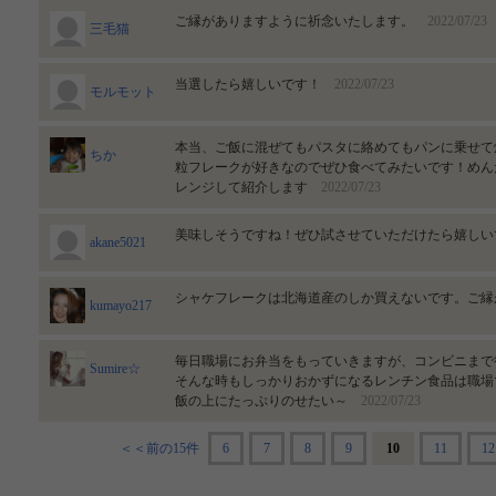
ご縁がありますように祈念いたします。
2022/07/23
三毛猫
当選したら嬉しいです！
2022/07/23
モルモット
本当、ご飯に混ぜてもパスタに絡めてもパンに乗せて
ちか
粒フレークが好きなのでぜひ食べてみたいです！めん
レンジして紹介します
2022/07/23
美味しそうですね！ぜひ試させていただけたら嬉し
akane5021
シャケフレークは北海道産のしか買えないです。ご
kumayo217
毎日職場にお弁当をもっていきますが、コンビニまで
Sumire☆
そんな時もしっかりおかずになるレンチン食品は職場
飯の上にたっぷりのせたい～
2022/07/23
＜＜前の15件
6
7
8
9
10
11
12