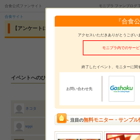
合食公式ファンサイト
モニプラ ファンブログ T
合食サイト
『合食
【アンケートに答えて応募！】函館あさひ 荒ほぐし鮭 明
アクセスいただきありがとうござい
モニプラ内でのサービ
モニタープレゼント
函館あさひ
終了したイベント、モニターに関
イベントへのひとこと
お問い合わせ先
お願いします！
2022/07/31
ネコタ
無料モニター・サンプル
注目の
おいしそうだし簡単に食べられるので味わってみた
teppi