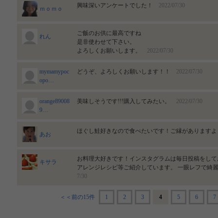
興味深いアンケートでした！
2022/07/30
ｍｏｍｏ
ご飯のお供に最高ですね
れん
是非使わせて下さい。
よろしくお願いします。
2022/07/30
mymamypoc
どうぞ、よろしくお願いします！！
2022/07/30
opo…
orange89008
美味しそうです!!!購入してみたい。
2022/07/30
9…
ほぐし鮭好きなので食べたいです！ご縁があります
あお
お料理大好きです！インスタグラムは毎日投稿をしてお
キサラ
アレンジレシピ等ご紹介しています。 一眼レフで綺
7/30
＜＜前の15件
1
2
3
4
5
6
7