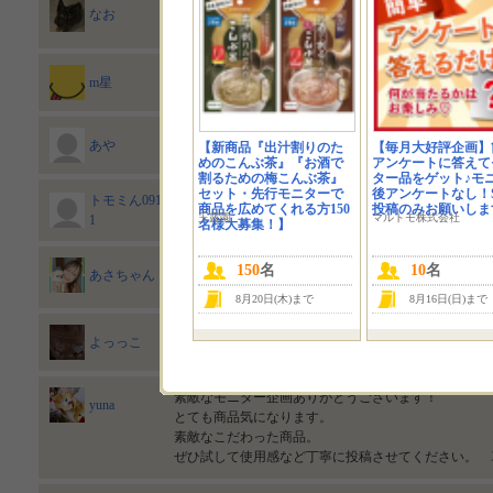
鮭ほぐしは、混ぜたり和えたり日頃からよく利用して
なお
パスタ、お弁当で大活躍！明太風味も美味しそう！
どうぞよろしくお願い致しますm(_ _)m
2022/07/31
m星
夏休み中の子供たちのお昼ご飯におにぎりにしてあげ
あや
【新商品『出汁割りのた
【毎月大好評企画】
めのこんぶ茶』『お酒で
アンケートに答えて
割るための梅こんぶ茶』
ター品をゲット♪モ
セット・先行モニターで
後アンケートなし！S
トモミん091
コンビニで、美味しくて簡単なイタリアンが食べれる
商品を広めてくれる方150
投稿のみお願いしま
玉露園
マルトモ株式会社
1
り、比較的高いから、でも、値段に相当する美味し
名様大募集！】
鮭と明太子どちらもだいすきなものが合体しててご飯
150
名
10
名
あさちゃん
よろしくお願い致します。
2022/07/31
8月20日(木)まで
8月16日(日)まで
宜しくお願い致します。
2022/07/30
よっっこ
素敵なモニター企画ありがとうございます！
yuna
とても商品気になります。
素敵なこだわった商品。
ぜひ試して使用感など丁寧に投稿させてください。