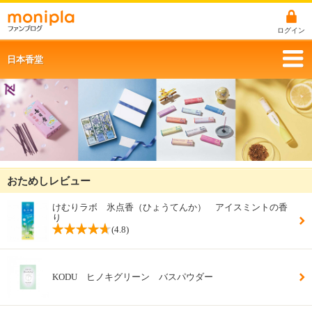
ログイン
日本香堂
おためしレビュー
けむりラボ 氷点香（ひょうてんか） アイスミントの香
り
(4.8)
KODU ヒノキグリーン バスパウダー