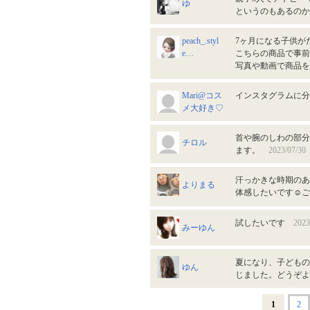
ゆ
というのもあるの
peach_.styl
7ヶ月になる子供が
e…
こちらの商品で事前
写真や動画で商品
Mari@コス
インスタグラムに
メ大好き♡
首や腕のしわの部分
チロル
ます。
2023/07/30
汗っかきな時期のあ
よりまる
体感したいです☺
試したいです
2023
みーゆん
夏になり、子どもの
ゆん
じました。どうぞ
1
2