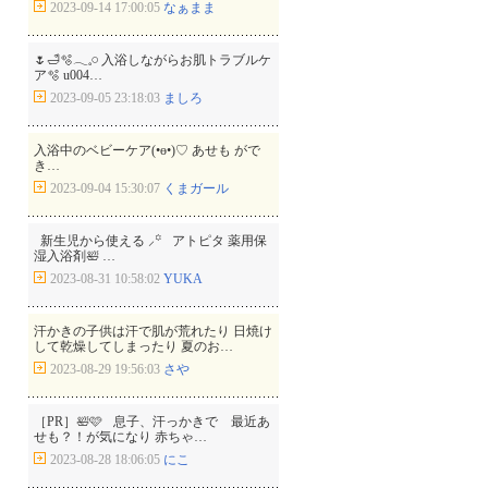
2023-09-14 17:00:05
なぁまま
🌷🛁🫧𓂃𓈒𓏸 入浴しながらお肌トラブルケ
ア🫧 u004…
2023-09-05 23:18:03
ましろ
入浴中のベビーケア(•ө•)♡ あせも がで
き…
2023-09-04 15:30:07
くまガール
⁡ ⁡ 新生児から使える ⸝꙳ ⁡ ⁡ アトピタ 薬用保
湿入浴剤🛀 …
2023-08-31 10:58:02
YUKA
汗かきの子供は汗で肌が荒れたり 日焼け
して乾燥してしまったり 夏のお…
2023-08-29 19:56:03
さや
［PR］🛀🩷 息子、汗っかきで 最近あ
せも？！が気になり 赤ちゃ…
2023-08-28 18:06:05
にこ