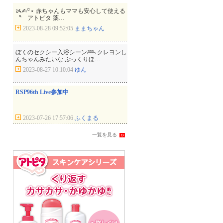
ᝰ✍︎꙳⋆ 赤ちゃんもママも安心して使える
〝 アトピタ 薬…
2023-08-28 09:52:05
ままちゃん
ぼくのセクシー入浴シーン𓅹 クレヨンし
んちゃんみたいな ぷっくりほ…
2023-08-27 10:10:04
ゆん
RSP96th Live参加中
2023-07-26 17:57:06
ふくまる
一覧を見る