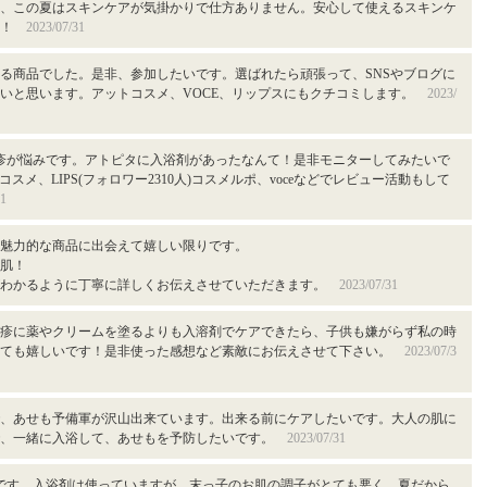
、この夏はスキンケアが気掛かりで仕方ありません。安心して使えるスキンケ
す！
2023/07/31
る商品でした。是非、参加したいです。選ばれたら頑張って、SNSやブログに
いと思います。アットコスメ、VOCE、リップスにもクチコミします。
2023/
疹が悩みです。アトピタに入浴剤があったなんて！是非モニターしてみたいで
コスメ、LIPS(フォロワー2310人)コスメルポ、voceなどでレビュー活動もして
31
魅力的な商品に出会えて嬉しい限りです。
肌！
がわかるように丁寧に詳しくお伝えさせていただきます。
2023/07/31
疹に薬やクリームを塗るよりも入溶剤でケアできたら、子供も嫌がらず私の時
とても嬉しいです！是非使った感想など素敵にお伝えさせて下さい。
2023/07/3
、あせも予備軍が沢山出来ています。出来る前にケアしたいです。大人の肌に
で、一緒に入浴して、あせもを予防したいです。
2023/07/31
です。入浴剤は使っていますが、末っ子のお肌の調子がとても悪く、夏だから