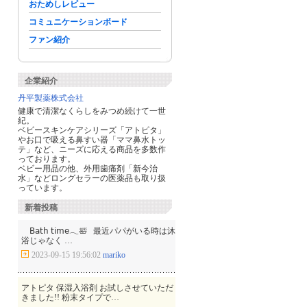
おためしレビュー
コミュニケーションボード
ファン紹介
企業紹介
丹平製薬株式会社
健康で清潔なくらしをみつめ続けて一世
紀。
ベビースキンケアシリーズ「アトピタ」
やお口で吸える鼻すい器「ママ鼻水トッ
テ」など、ニーズに応える商品を多数作
っております。
ベビー用品の他、外用歯痛剤「新今治
水」などロングセラーの医薬品も取り扱
っています。
新着投稿
𝖡𝖺𝗍𝗁 𝗍𝗂𝗆𝖾𓂃🛀 ⁡ ⁡ 最近パパがいる時は沐
浴じゃなく …
2023-09-15 19:56:02
mariko
アトピタ 保湿入浴剤 お試しさせていただ
きました!! 粉末タイプで…