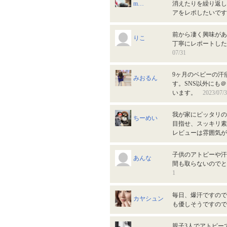
m…
消えたりを繰り返し
アをレポしたいで
前から凄く興味があ
りこ
丁寧にレポートした
07/31
9ヶ月のベビーの汗
みおるん
す。SNS以外にも＠
います。
2023/07/
我が家にピッタリの
ちーめい
目指せ、スッキリ素
レビューは雰囲気
子供のアトピーや汗
あんな
間も取らないので
1
毎日、爆汗ですので
カヤシュン
も優しそうですの
親子3人でアトピー