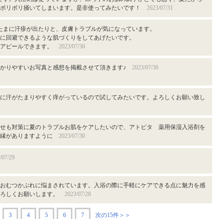
かボリボリ掻いてしまいます。是非使ってみたいです！
2023/07/31
たまに汗疹が出たりと、皮膚トラブルが気になっています。
に回避できるような肌づくりをしてあげたいです。
をアピールできます。
2023/07/30
分かりやすいお写真と感想を掲載させて頂きます♪
2023/07/30
に汗がたまりやすく痒がっているので試してみたいです。よろしくお願い致し
せも対策に夏のトラブルお肌をケアしたいので、アトピタ 薬用保湿入浴剤を
ご縁がありますように
2023/07/30
/07/29
おむつかぶれに悩まされています。入浴の際に手軽にケアできる点に魅力を感
よろしくお願いします。
2023/07/28
3
4
5
6
7
次の15件＞＞