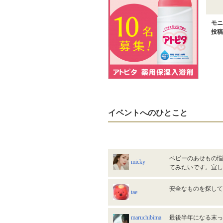
モニ
投稿
イベントへのひとこと
ベビーのあせもの悩
micky
てみたいです。宜
安全なものを探し
tae
maruchibima
最後半年になる末っ